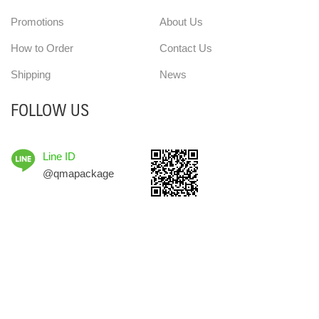
Promotions
About Us
How to Order
Contact Us
Shipping
News
FOLLOW US
Line ID
@qmapackage