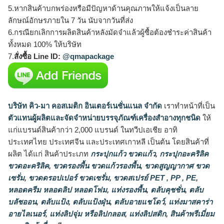
5.หากสินค้าบกพร่องหรือมีปัญหาด้านคุณภาพให้แจ้งเป็นลาย
ลักษณ์อักษรภายใน 7 วัน นับจากวันที่ส่ง
6.กรณียกเลิกการผลิตสินค้าหลังมัดจำแล้วผู้ซื้อต้องชำระค่าสินค้า
ทั้งหมด 100% ให้บริษัท
7.
สั่งซื้อ Line ID:
@qmapackage
บริษัท คิว-มา คอสเมติก อินเตอร์เนชั่นแนล จำกัด
เราทำหน้าที่เป็น
ตัวแทนผู้ผลิตและจัดจำหน่ายบรรจุภัณฑ์เครื่องสำอางทุกชนิด
ให้
แก่แบรนด์สินค้ากว่า 2,000 แบรนด์ ในทวีปเอเชีย อาทิ
ประเทศไทย ประเทศจีน และประเทศเกาหลี เป็นต้น โดยสินค้าที่
ผลิต ได้แก่ สินค้าประเภท
กระปุกแก้ว ขวดแก้ว
,
กระปุกอะคริลิค
ขวดอะคริลิค
,
ขวดรองพื้น ขวดแก้วรองพื้น
,
ขวดสูญญากาศ ขวด
เซรั่ม
,
ขวดดรอปเปอร์ ขวดเซรั่ม
,
ขวดสเปรย์ PET , PP , PE
,
หลอดครีม หลอดลิป หลอดโฟม
,
แท่งรองพื้น
,
ตลับคุชชั่น
,
ตลับ
บลัชออน
,
ตลับแป้ง
,
ตลับแป้งฝุ่น
,
ตลับอายแชโดว์
,
แท่งมาสคาร่า
อายไลเนอร์
,
แท่งลิปจุ่ม หรือลิปกลอส
,
แท่งลิปสติก
,
สินค้าพรีเมี่ยม