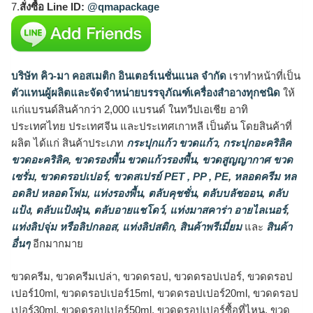
7.
สั่งซื้อ Line ID:
@qmapackage
บริษัท คิว-มา คอสเมติก อินเตอร์เนชั่นแนล จำกัด
เราทำหน้าที่เป็น
ตัวแทนผู้ผลิตและจัดจำหน่ายบรรจุภัณฑ์เครื่องสำอางทุกชนิด
ให้
แก่แบรนด์สินค้ากว่า 2,000 แบรนด์ ในทวีปเอเชีย อาทิ
ประเทศไทย ประเทศจีน และประเทศเกาหลี เป็นต้น โดยสินค้าที่
ผลิต ได้แก่ สินค้าประเภท
กระปุกแก้ว ขวดแก้ว
,
กระปุกอะคริลิค
ขวดอะคริลิค
,
ขวดรองพื้น ขวดแก้วรองพื้น
,
ขวดสูญญากาศ ขวด
เซรั่ม
,
ขวดดรอปเปอร์
,
ขวดสเปรย์ PET , PP , PE
,
หลอดครีม หล
อดลิป หลอดโฟม
,
แท่งรองพื้น
,
ตลับคุชชั่น
,
ตลับบลัชออน
,
ตลับ
แป้ง
,
ตลับแป้งฝุ่น
,
ตลับอายแชโดว์
,
แท่งมาสคาร่า อายไลเนอร์
,
แท่งลิปจุ่ม หรือลิปกลอส
,
แท่งลิปสติก
,
สินค้าพรีเมี่ยม
และ
สินค้า
อื่นๆ
อีกมากมาย
ขวดครีม, ขวดครีมเปล่า, ขวดดรอป, ขวดดรอปเปอร์, ขวดดรอป
เปอร์10ml, ขวดดรอปเปอร์15ml, ขวดดรอปเปอร์20ml, ขวดดรอป
เปอร์30ml, ขวดดรอปเปอร์50ml, ขวดดรอปเปอร์ซื้อที่ไหน, ขวด