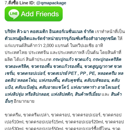
7.
สั่งซื้อ Line ID:
@qmapackage
บริษัท คิว-มา คอสเมติก อินเตอร์เนชั่นแนล จำกัด
เราทำหน้าที่เป็น
ตัวแทนผู้ผลิตและจัดจำหน่ายบรรจุภัณฑ์เครื่องสำอางทุกชนิด
ให้
แก่แบรนด์สินค้ากว่า 2,000 แบรนด์ ในทวีปเอเชีย อาทิ
ประเทศไทย ประเทศจีน และประเทศเกาหลี เป็นต้น โดยสินค้าที่
ผลิต ได้แก่ สินค้าประเภท
กระปุกแก้ว ขวดแก้ว
,
กระปุกอะคริลิค
ขวดอะคริลิค
,
ขวดรองพื้น ขวดแก้วรองพื้น
,
ขวดสูญญากาศ ขวด
เซรั่ม
,
ขวดดรอปเปอร์
,
ขวดสเปรย์ PET , PP , PE
,
หลอดครีม หล
อดลิป หลอดโฟม
,
แท่งรองพื้น
,
ตลับคุชชั่น
,
ตลับบลัชออน
,
ตลับ
แป้ง
,
ตลับแป้งฝุ่น
,
ตลับอายแชโดว์
,
แท่งมาสคาร่า อายไลเนอร์
,
แท่งลิปจุ่ม หรือลิปกลอส
,
แท่งลิปสติก
,
สินค้าพรีเมี่ยม
และ
สินค้า
อื่นๆ
อีกมากมาย
ขวดครีม, ขวดครีมเปล่า, ขวดดรอป, ขวดดรอปเปอร์, ขวดดรอป
เปอร์10ml, ขวดดรอปเปอร์15ml, ขวดดรอปเปอร์20ml, ขวดดรอป
เปอร์30ml, ขวดดรอปเปอร์50ml, ขวดดรอปเปอร์ซื้อที่ไหน, ขวด