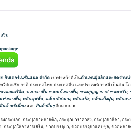
สริม
package
ิก อินเตอร์เนชั่นแนล จำกัด
เราทำหน้าที่เป็น
ตัวแทนผู้ผลิตและจัดจำหน่
นทวีปเอเชีย อาทิ ประเทศไทย ประเทศจีน และประเทศเกาหลี เป็นต้น โดยส
 ขวดอะคริลิค
,
ขวดรองพื้น ขวดแก้วรองพื้น
,
ขวดสูญญากาศ ขวดเซรั่ม
,
ข
แท่งรองพื้น
,
ตลับคุชชั่น
,
ตลับบลัชออน
,
ตลับแป้ง
,
ตลับแป้งฝุ่น
,
ตลับอาย
สินค้าพรีเมี่ยม
และ
สินค้าอื่นๆ
อีกมากมาย
รงกระบอก, กระปุกยาพลาสติก, กระปุกยาราคาส่ง, กระปุกยาสีชา, กระปุก
ม็ด, กระปุกใส่อาหารเสริม, ขวดบรรจุยา, ขวดบรรจุยาแคปซูล, ขวดพลา