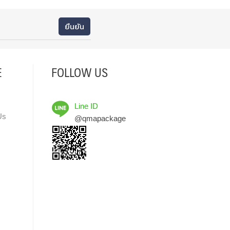
E
FOLLOW US
Line ID
Us
@qmapackage