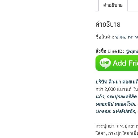
คำอธิบาย
คำอธิบาย
ชื่อสินค้า:
ขวดอาหารเ
สั่งซื้อ Line ID:
@qma
บริษัท คิว-มา คอสเมต
กว่า 2,000 แบรนด์ ใ
แก้ว
,
กระปุกอะคริลิค
หลอดลิป หลอดโฟม
,
ปกลอส
,
แท่งลิปสติก
,
กระปุกยา, กระปุกยาท
ใส่ยา, กระปุกใส่ยาเ