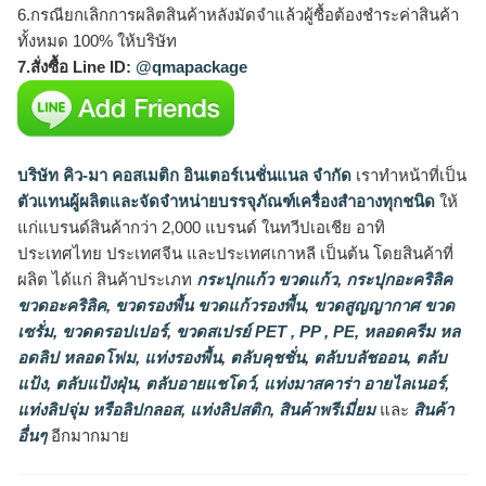
6.กรณียกเลิกการผลิตสินค้าหลังมัดจำแล้วผู้ซื้อต้องชำระค่าสินค้า
ทั้งหมด 100% ให้บริษัท
7.สั่งซื้อ Line ID:
@qmapackage
บริษัท คิว-มา คอสเมติก อินเตอร์เนชั่นแนล จำกัด
เราทำหน้าที่เป็น
ตัวแทนผู้ผลิตและจัดจำหน่ายบรรจุภัณฑ์เครื่องสำอางทุกชนิด
ให้
แก่แบรนด์สินค้ากว่า 2,000 แบรนด์ ในทวีปเอเชีย อาทิ
ประเทศไทย ประเทศจีน และประเทศเกาหลี เป็นต้น โดยสินค้าที่
ผลิต ได้แก่ สินค้าประเภท
กระปุกแก้ว ขวดแก้ว
,
กระปุกอะคริลิค
ขวดอะคริลิค
,
ขวดรองพื้น ขวดแก้วรองพื้น
,
ขวดสูญญากาศ ขวด
เซรั่ม
,
ขวดดรอปเปอร์
,
ขวดสเปรย์ PET , PP , PE
,
หลอดครีม หล
อดลิป หลอดโฟม
,
แท่งรองพื้น
,
ตลับคุชชั่น
,
ตลับบลัชออน
,
ตลับ
แป้ง
,
ตลับแป้งฝุ่น
,
ตลับอายแชโดว์
,
แท่งมาสคาร่า อายไลเนอร์
,
แท่งลิปจุ่ม หรือลิปกลอส
,
แท่งลิปสติก
,
สินค้าพรีเมี่ยม
และ
สินค้า
อื่นๆ
อีกมากมาย