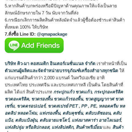
5.หากสินค้าบกพร่องหรือมีปัญหาด้านคุณภาพให้แจ้งเป็นลาย
ลักษณ์อักษรภายใน 7 วัน นับจากวันที่ส่ง
6.กรณียกเลิกการผลิตสินค้าหลังมัดจำแล้วผู้ซื้อต้องชำระค่าสินค้า
ทั้งหมด 100% ให้บริษัท
7.สั่งซื้อ Line ID:
@qmapackage
บริษัท คิว-มา คอสเมติก อินเตอร์เนชั่นแนล จำกัด
เราทำหน้าที่เป็น
ตัวแทนผู้ผลิตและจัดจำหน่ายบรรจุภัณฑ์เครื่องสำอางทุกชนิด
ให้
แก่แบรนด์สินค้ากว่า 2,000 แบรนด์ ในทวีปเอเชีย อาทิ
ประเทศไทย ประเทศจีน และประเทศเกาหลี เป็นต้น โดยสินค้าที่
ผลิต ได้แก่ สินค้าประเภท
กระปุกแก้ว ขวดแก้ว
,
กระปุกอะคริลิค
ขวดอะคริลิค
,
ขวดรองพื้น ขวดแก้วรองพื้น
,
ขวดสูญญากาศ ขวด
เซรั่ม
,
ขวดดรอปเปอร์
,
ขวดสเปรย์ PET , PP , PE
,
หลอดครีม หล
อดลิป หลอดโฟม
,
แท่งรองพื้น
,
ตลับคุชชั่น
,
ตลับบลัชออน
,
ตลับ
แป้ง
,
ตลับแป้งฝุ่น
,
ตลับอายแชโดว์
,
แท่งมาสคาร่า อายไลเนอร์
,
แท่งลิปจุ่ม หรือลิปกลอส
,
แท่งลิปสติก
,
สินค้าพรีเมี่ยม
และ
สินค้า