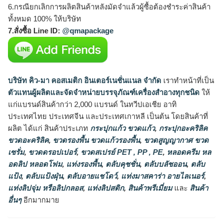
6.กรณียกเลิกการผลิตสินค้าหลังมัดจำแล้วผู้ซื้อต้องชำระค่าสินค้า
ทั้งหมด 100% ให้บริษัท
7.สั่งซื้อ Line ID:
@qmapackage
บริษัท คิว-มา คอสเมติก อินเตอร์เนชั่นแนล จำกัด
เราทำหน้าที่เป็น
ตัวแทนผู้ผลิตและจัดจำหน่ายบรรจุภัณฑ์เครื่องสำอางทุกชนิด
ให้
แก่แบรนด์สินค้ากว่า 2,000 แบรนด์ ในทวีปเอเชีย อาทิ
ประเทศไทย ประเทศจีน และประเทศเกาหลี เป็นต้น โดยสินค้าที่
ผลิต ได้แก่ สินค้าประเภท
กระปุกแก้ว ขวดแก้ว
,
กระปุกอะคริลิค
ขวดอะคริลิค
,
ขวดรองพื้น ขวดแก้วรองพื้น
,
ขวดสูญญากาศ ขวด
เซรั่ม
,
ขวดดรอปเปอร์
,
ขวดสเปรย์ PET , PP , PE
,
หลอดครีม หล
อดลิป หลอดโฟม
,
แท่งรองพื้น
,
ตลับคุชชั่น
,
ตลับบลัชออน
,
ตลับ
แป้ง
,
ตลับแป้งฝุ่น
,
ตลับอายแชโดว์
,
แท่งมาสคาร่า อายไลเนอร์
,
แท่งลิปจุ่ม หรือลิปกลอส
,
แท่งลิปสติก
,
สินค้าพรีเมี่ยม
และ
สินค้า
อื่นๆ
อีกมากมาย