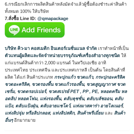
6.กรณียกเลิกการผลิตสินค้าหลังมัดจำแล้วผู้ซื้อต้องชำระค่าสินค้า
ทั้งหมด 100% ให้บริษัท
7.สั่งซื้อ Line ID:
@qmapackage
บริษัท คิว-มา คอสเมติก อินเตอร์เนชั่นแนล จำกัด
เราทำหน้าที่เป็น
ตัวแทนผู้ผลิตและจัดจำหน่ายบรรจุภัณฑ์เครื่องสำอางทุกชนิด
ให้
แก่แบรนด์สินค้ากว่า 2,000 แบรนด์ ในทวีปเอเชีย อาทิ
ประเทศไทย ประเทศจีน และประเทศเกาหลี เป็นต้น โดยสินค้าที่
ผลิต ได้แก่ สินค้าประเภท
กระปุกแก้ว ขวดแก้ว
,
กระปุกอะคริลิค
ขวดอะคริลิค
,
ขวดรองพื้น ขวดแก้วรองพื้น
,
ขวดสูญญากาศ ขวด
เซรั่ม
,
ขวดดรอปเปอร์
,
ขวดสเปรย์ PET , PP , PE
,
หลอดครีม หล
อดลิป หลอดโฟม
,
แท่งรองพื้น
,
ตลับคุชชั่น
,
ตลับบลัชออน
,
ตลับ
แป้ง
,
ตลับแป้งฝุ่น
,
ตลับอายแชโดว์
,
แท่งมาสคาร่า อายไลเนอร์
,
แท่งลิปจุ่ม หรือลิปกลอส
,
แท่งลิปสติก
,
สินค้าพรีเมี่ยม
และ
สินค้า
อื่นๆ
อีกมากมาย