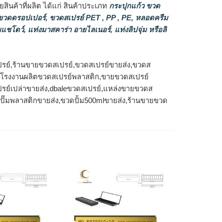
ินค้าที่ผลิต ได้แก่ สินค้าประเภท
กระปุกแก้ว ขวด
วดดรอปเปอร์
,
ขวดสเปรย์ PET , PP , PE
,
หลอดครีม
แชโดว์
,
แท่งมาสคาร่า อายไลเนอร์
,
แท่งลิปจุ่ม หรือลิ
รย์,ร้านขายขวดสเปรย์,ขวดสเปรย์ขายส่ง,ขวดส
ง,โรงงานผลิตขวดสเปรย์พลาสติก,ขายขวดสเปรย์
รย์เปล่าขายส่ง,dbaleขวดสเปรย์,แหล่งขายขวดส
วดปั๊มพลาสติกขายส่ง,ขวดปั้ม500mlขายส่ง,ร้านขายขวด