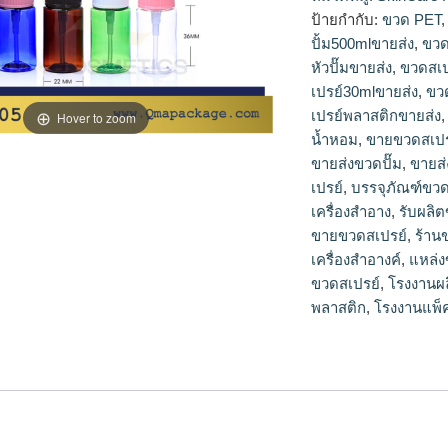
ขวดสเปรย์,ขายขวดสเ
ป้ายกำกับ:
ขวด PET
สเปรย์30mlขายส่ง,ข
ปั้ม500mlขายส่ง
,
ขวด
เปรย์250mlขายส่ง,ข
หัวปั๊มขายส่ง
,
ขวดสเป
พลาสติก,ขายขวดสเป
เปรย์30mlขายส่ง
,
ขว
เปรย์เปล่า,โรงงานผล
เปรย์พลาสติกขายส่ง
ขายส่ง,dbaleขวดสเป
Hover to zoom
ปั๊ม,จำหน่ายขวดปั๊ม,
น้ำหอม
,
ขายขวดสเปร
ปั๊มพลาสติกขายส่ง,ข
ขายส่งขวดปั๊ม
,
ขายส่
หัวปั๊มขายส่ง,plastic
เปรย์
,
บรรจุภัณฑ์ขว
เครื่องสำอาง
,
รับผลิต
ขายขวดสเปรย์
,
ร้าน
เครื่องสำอางค์
,
แหล่
ขวดสเปรย์
,
โรงงานผ
พลาสติก
,
โรงงานแพ็ค