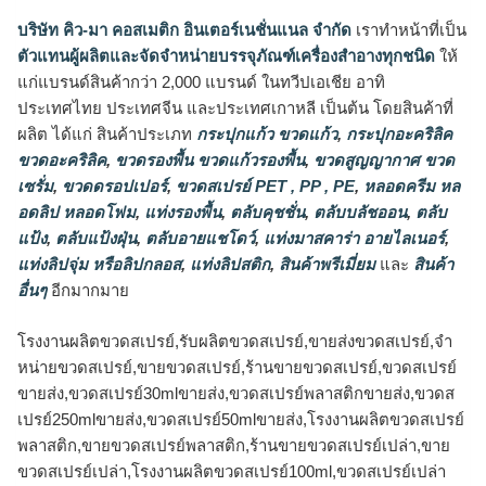
บริษัท คิว-มา คอสเมติก อินเตอร์เนชั่นแนล จำกัด
เราทำหน้าที่เป็น
ตัวแทนผู้ผลิตและจัดจำหน่ายบรรจุภัณฑ์เครื่องสำอางทุกชนิด
ให้
แก่แบรนด์สินค้ากว่า 2,000 แบรนด์ ในทวีปเอเชีย อาทิ
ประเทศไทย ประเทศจีน และประเทศเกาหลี เป็นต้น โดยสินค้าที่
ผลิต ได้แก่ สินค้าประเภท
กระปุกแก้ว ขวดแก้ว
,
กระปุกอะคริลิค
ขวดอะคริลิค
,
ขวดรองพื้น ขวดแก้วรองพื้น
,
ขวดสูญญากาศ ขวด
เซรั่ม
,
ขวดดรอปเปอร์
,
ขวดสเปรย์ PET , PP , PE
,
หลอดครีม หล
อดลิป หลอดโฟม
,
แท่งรองพื้น
,
ตลับคุชชั่น
,
ตลับบลัชออน
,
ตลับ
แป้ง
,
ตลับแป้งฝุ่น
,
ตลับอายแชโดว์
,
แท่งมาสคาร่า อายไลเนอร์
,
แท่งลิปจุ่ม หรือลิปกลอส
,
แท่งลิปสติก
,
สินค้าพรีเมี่ยม
และ
สินค้า
อื่นๆ
อีกมากมาย
โรงงานผลิตขวดสเปรย์,รับผลิตขวดสเปรย์,ขายส่งขวดสเปรย์,จำ
หน่ายขวดสเปรย์,ขายขวดสเปรย์,ร้านขายขวดสเปรย์,ขวดสเปรย์
ขายส่ง,ขวดสเปรย์30mlขายส่ง,ขวดสเปรย์พลาสติกขายส่ง,ขวดส
เปรย์250mlขายส่ง,ขวดสเปรย์50mlขายส่ง,โรงงานผลิตขวดสเปรย์
พลาสติก,ขายขวดสเปรย์พลาสติก,ร้านขายขวดสเปรย์เปล่า,ขาย
ขวดสเปรย์เปล่า,โรงงานผลิตขวดสเปรย์100ml,ขวดสเปรย์เปล่า