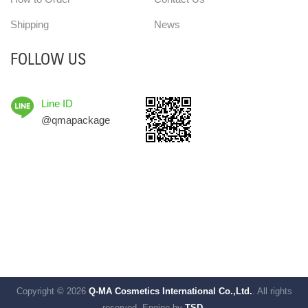
Shipping
News
FOLLOW US
Line ID
@qmapackage
Copyright © 2026
Q-MA Cosmetics International Co.,Ltd.
. All rights
reserved.
Engine by
TSD.