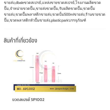
ขายส่ง,dbaleขวดสเปรย์,แหล่งขายขวดสเปรย์,โรงงานผลิตขวด
ปั๊ม,จำหน่ายขวดปั๊ม,ขายส่งขวดปั๊ม,รับผลิตขวดปั๊ม,ขวดปั๊ม
ขายส่ง,ขวดปั๊มพลาสติกขายส่ง,ขวดปั้ม500mlขายส่ง,ร้านขายขวด
ปั๊ม,ขวดพลาสติกหัวปั๊มขายส่ง,plasticparkบรรจุภัณฑ์
สินค้าที่เกี่ยวข้อง
ขวดสเปรย์ SP1002