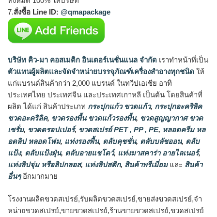
ทั้งหมด 100% ให้บริษัท
7.
สั่งซื้อ Line ID:
@qmapackage
บริษัท คิว-มา คอสเมติก อินเตอร์เนชั่นแนล จำกัด
เราทำหน้าที่เป็น
ตัวแทนผู้ผลิตและจัดจำหน่ายบรรจุภัณฑ์เครื่องสำอางทุกชนิด
ให้
แก่แบรนด์สินค้ากว่า 2,000 แบรนด์ ในทวีปเอเชีย อาทิ
ประเทศไทย ประเทศจีน และประเทศเกาหลี เป็นต้น โดยสินค้าที่
ผลิต ได้แก่ สินค้าประเภท
กระปุกแก้ว ขวดแก้ว
,
กระปุกอะคริลิค
ขวดอะคริลิค
,
ขวดรองพื้น ขวดแก้วรองพื้น
,
ขวดสูญญากาศ ขวด
เซรั่ม
,
ขวดดรอปเปอร์
,
ขวดสเปรย์ PET , PP , PE
,
หลอดครีม หล
อดลิป หลอดโฟม
,
แท่งรองพื้น
,
ตลับคุชชั่น
,
ตลับบลัชออน
,
ตลับ
แป้ง
,
ตลับแป้งฝุ่น
,
ตลับอายแชโดว์
,
แท่งมาสคาร่า อายไลเนอร์
,
แท่งลิปจุ่ม หรือลิปกลอส
,
แท่งลิปสติก
,
สินค้าพรีเมี่ยม
และ
สินค้า
อื่นๆ
อีกมากมาย
โรงงานผลิตขวดสเปรย์,รับผลิตขวดสเปรย์,ขายส่งขวดสเปรย์,จำ
หน่ายขวดสเปรย์,ขายขวดสเปรย์,ร้านขายขวดสเปรย์,ขวดสเปรย์