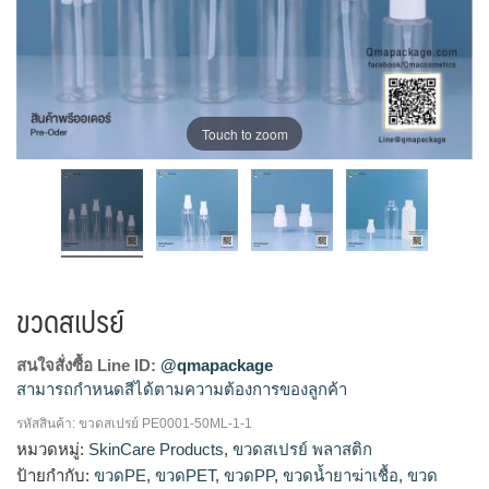
Touch to zoom
ขวดสเปรย์
สนใจสั่งซื้อ Line ID:
@qmapackage
สามารถกำหนดสีได้ตามความต้องการของลูกค้า
รหัสสินค้า:
ขวดสเปรย์ PE0001-50ML-1-1
โรงงานผลิตขวดสเปรย์,รับผลิตขวดสเปรย์,ขายส่งขวดสเปรย์,จำ
หมวดหมู่:
SkinCare Products
,
ขวดสเปรย์ พลาสติก
หน่ายขวดสเปรย์,ขายขวดสเปรย์,ร้านขายขวดสเปรย์,ขวดสเปรย์
ป้ายกำกับ:
ขวดPE
,
ขวดPET
,
ขวดPP
,
ขวดน้ำยาฆ่าเชื้อ
,
ขวด
ขายส่ง,ขวดสเปรย์30mlขายส่ง,ขวดสเปรย์พลาสติกขายส่ง,ขวดส