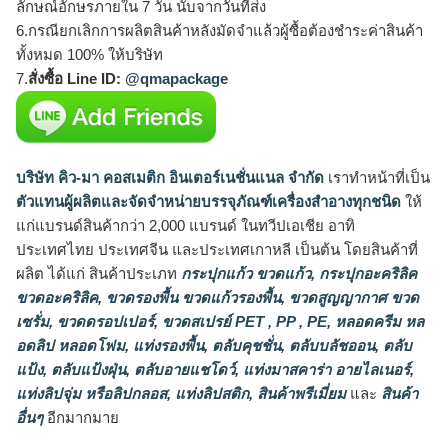
ลักษณ์อักษรภายใน 7 วัน นับจากวันที่ส่ง
6.กรณียกเลิกการผลิตสินค้าหลังมัดจำแล้วผู้ซื้อต้องชำระค่าสินค้า
ทั้งหมด 100% ให้บริษัท
7.
สั่งซื้อ Line ID:
@qmapackage
บริษัท คิว-มา คอสเมติก อินเตอร์เนชั่นแนล จำกัด
เราทำหน้าที่เป็น
ตัวแทนผู้ผลิตและจัดจำหน่ายบรรจุภัณฑ์เครื่องสำอางทุกชนิด
ให้
แก่แบรนด์สินค้ากว่า 2,000 แบรนด์ ในทวีปเอเชีย อาทิ
ประเทศไทย ประเทศจีน และประเทศเกาหลี เป็นต้น โดยสินค้าที่
ผลิต ได้แก่ สินค้าประเภท
กระปุกแก้ว ขวดแก้ว
,
กระปุกอะคริลิค
ขวดอะคริลิค
,
ขวดรองพื้น ขวดแก้วรองพื้น
,
ขวดสูญญากาศ ขวด
เซรั่ม
,
ขวดดรอปเปอร์
,
ขวดสเปรย์ PET , PP , PE
,
หลอดครีม หล
อดลิป หลอดโฟม
,
แท่งรองพื้น
,
ตลับคุชชั่น
,
ตลับบลัชออน
,
ตลับ
แป้ง
,
ตลับแป้งฝุ่น
,
ตลับอายแชโดว์
,
แท่งมาสคาร่า อายไลเนอร์
,
แท่งลิปจุ่ม หรือลิปกลอส
,
แท่งลิปสติก
,
สินค้าพรีเมี่ยม
และ
สินค้า
อื่นๆ
อีกมากมาย