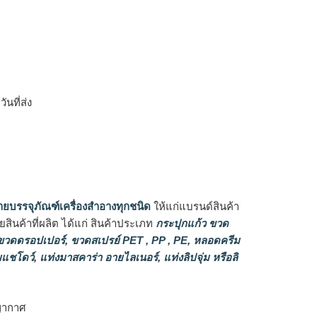
ิ
นที่ส่ง
ายบรรจุภัณฑ์เครื่องสำอางทุกชนิด
ให้แก่แบรนด์สินค้า
ินค้าที่ผลิต ได้แก่ สินค้าประเภท
กระปุกแก้ว ขวด
วดดรอปเปอร์
,
ขวดสเปรย์ PET , PP , PE
,
หลอดครีม
แชโดว์
,
แท่งมาสคาร่า อายไลเนอร์
,
แท่งลิปจุ่ม หรือลิ
ญากาศ