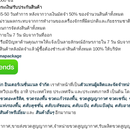
000 ชิ้น
ำระเงิน/รับประกันสินค้า
5-50 วันทำการ หลังจากวางเงินมัดจำ 50% ของจำนวนสินค้าทั้งหมด
ม่รวมผลกระทบจากการทำงานของเครื่องจักรที่ผิดปกติและภัยธรรมชาต
อนการจัดส่งสินค้าทั้งหมด
ายใน 7 วัน นับจากวันที่ออก
รือมีปัญหาด้านคุณภาพให้แจ้งเป็นลายลักษณ์อักษรภายใน 7 วัน นับจากวั
ินค้าหลังมัดจำแล้วผู้ซื้อต้องชำระค่าสินค้าทั้งหมด 100% ให้บริษัท
apackage
ิก อินเตอร์เนชั่นแนล จำกัด
เราทำหน้าที่เป็น
ตัวแทนผู้ผลิตและจัดจำหน่
นทวีปเอเชีย อาทิ ประเทศไทย ประเทศจีน และประเทศเกาหลี เป็นต้น โดยส
 ขวดอะคริลิค
,
ขวดรองพื้น ขวดแก้วรองพื้น
,
ขวดสูญญากาศ ขวดเซรั่ม
,
ข
แท่งรองพื้น
,
ตลับคุชชั่น
,
ตลับบลัชออน
,
ตลับแป้ง
,
ตลับแป้งฝุ่น
,
ตลับอาย
สินค้าพรีเมี่ยม
และ
สินค้าอื่นๆ
อีกมากมาย
ากาศ,ขายส่งขวดสูญญากาศ,จำหน่ายขวดสูญญากาศ,รับผลิตขวดสูญ