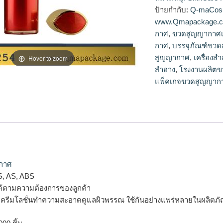
กาศ,รับผลิตขวดสูญ
ป้ายกำกับ:
Q-maCos
www.Qmapackage.
กาศ
,
ขวดสูญญากาศเ
กาศ
,
บรรจุภัณฑ์ขว
สูญญากาศ
,
เครื่องส
Hover to zoom
สำอาง
,
โรงงานผลิต
แพ็คเกจขวดสูญญาก
กาศ
S, AS, ABS
ด้ตามความต้องการของลูกค้า
รรจุครีมโลชั่นทำความสะอาดดูแลผิวพรรณ ใช้กันอย่างแพร่หลายในผลิตภั