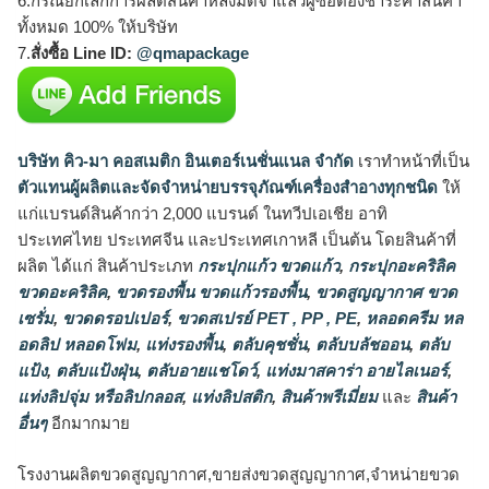
6.กรณียกเลิกการผลิตสินค้าหลังมัดจำแล้วผู้ซื้อต้องชำระค่าสินค้า
ทั้งหมด 100% ให้บริษัท
7.
สั่งซื้อ Line ID:
@qmapackage
บริษัท คิว-มา คอสเมติก อินเตอร์เนชั่นแนล จำกัด
เราทำหน้าที่เป็น
ตัวแทนผู้ผลิตและจัดจำหน่ายบรรจุภัณฑ์เครื่องสำอางทุกชนิด
ให้
แก่แบรนด์สินค้ากว่า 2,000 แบรนด์ ในทวีปเอเชีย อาทิ
ประเทศไทย ประเทศจีน และประเทศเกาหลี เป็นต้น โดยสินค้าที่
ผลิต ได้แก่ สินค้าประเภท
กระปุกแก้ว ขวดแก้ว
,
กระปุกอะคริลิค
ขวดอะคริลิค
,
ขวดรองพื้น ขวดแก้วรองพื้น
,
ขวดสูญญากาศ ขวด
เซรั่ม
,
ขวดดรอปเปอร์
,
ขวดสเปรย์ PET , PP , PE
,
หลอดครีม หล
อดลิป หลอดโฟม
,
แท่งรองพื้น
,
ตลับคุชชั่น
,
ตลับบลัชออน
,
ตลับ
แป้ง
,
ตลับแป้งฝุ่น
,
ตลับอายแชโดว์
,
แท่งมาสคาร่า อายไลเนอร์
,
แท่งลิปจุ่ม หรือลิปกลอส
,
แท่งลิปสติก
,
สินค้าพรีเมี่ยม
และ
สินค้า
อื่นๆ
อีกมากมาย
โรงงานผลิตขวดสูญญากาศ,ขายส่งขวดสูญญากาศ,จำหน่ายขวด