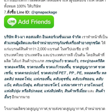
6.กรณียกเลิกการผลิตสินค้าหลังมัดจำแล้วผู้ซื้อต้องชำระค่าสินค้า
ทั้งหมด 100% ให้บริษัท
7.
สั่งซื้อ Line ID:
@qmapackage
บริษัท คิว-มา คอสเมติก อินเตอร์เนชั่นแนล จำกัด
เราทำหน้าที่เป็น
ตัวแทนผู้ผลิตและจัดจำหน่ายบรรจุภัณฑ์เครื่องสำอางทุกชนิด
ให้
แก่แบรนด์สินค้ากว่า 2,000 แบรนด์ ในทวีปเอเชีย อาทิ
ประเทศไทย ประเทศจีน และประเทศเกาหลี เป็นต้น โดยสินค้าที่
ผลิต ได้แก่ สินค้าประเภท
กระปุกแก้ว ขวดแก้ว
,
กระปุกอะคริลิค
ขวดอะคริลิค
,
ขวดรองพื้น ขวดแก้วรองพื้น
,
ขวดสูญญากาศ ขวด
เซรั่ม
,
ขวดดรอปเปอร์
,
ขวดสเปรย์ PET , PP , PE
,
หลอดครีม หล
อดลิป หลอดโฟม
,
แท่งรองพื้น
,
ตลับคุชชั่น
,
ตลับบลัชออน
,
ตลับ
แป้ง
,
ตลับแป้งฝุ่น
,
ตลับอายแชโดว์
,
แท่งมาสคาร่า อายไลเนอร์
,
แท่งลิปจุ่ม หรือลิปกลอส
,
แท่งลิปสติก
,
สินค้าพรีเมี่ยม
และ
สินค้า
อื่นๆ
อีกมากมาย
โรงงานผลิตขวดสูญญากาศ,ขายส่งขวดสูญญากาศ,จำหน่ายขวด