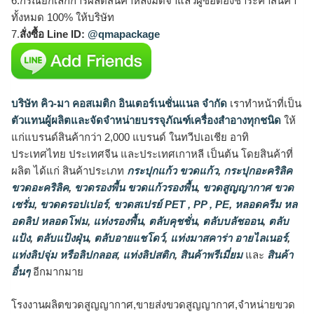
6.กรณียกเลิกการผลิตสินค้าหลังมัดจำแล้วผู้ซื้อต้องชำระค่าสินค้า
ทั้งหมด 100% ให้บริษัท
7.
สั่งซื้อ Line ID:
@qmapackage
บริษัท คิว-มา คอสเมติก อินเตอร์เนชั่นแนล จำกัด
เราทำหน้าที่เป็น
ตัวแทนผู้ผลิตและจัดจำหน่ายบรรจุภัณฑ์เครื่องสำอางทุกชนิด
ให้
แก่แบรนด์สินค้ากว่า 2,000 แบรนด์ ในทวีปเอเชีย อาทิ
ประเทศไทย ประเทศจีน และประเทศเกาหลี เป็นต้น โดยสินค้าที่
ผลิต ได้แก่ สินค้าประเภท
กระปุกแก้ว ขวดแก้ว
,
กระปุกอะคริลิค
ขวดอะคริลิค
,
ขวดรองพื้น ขวดแก้วรองพื้น
,
ขวดสูญญากาศ ขวด
เซรั่ม
,
ขวดดรอปเปอร์
,
ขวดสเปรย์ PET , PP , PE
,
หลอดครีม หล
อดลิป หลอดโฟม
,
แท่งรองพื้น
,
ตลับคุชชั่น
,
ตลับบลัชออน
,
ตลับ
แป้ง
,
ตลับแป้งฝุ่น
,
ตลับอายแชโดว์
,
แท่งมาสคาร่า อายไลเนอร์
,
แท่งลิปจุ่ม หรือลิปกลอส
,
แท่งลิปสติก
,
สินค้าพรีเมี่ยม
และ
สินค้า
อื่นๆ
อีกมากมาย
โรงงานผลิตขวดสูญญากาศ,ขายส่งขวดสูญญากาศ,จำหน่ายขวด