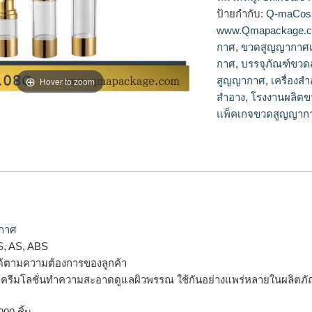
กาศ,รับผลิตขวดสูญ
ป้ายกำกับ:
Q-maCos
www.Qmapackage.
กาศ
,
ขวดสูญญากาศเ
กาศ
,
บรรจุภัณฑ์ขว
สูญญากาศ
,
เครื่องส
Hover to zoom
สำอาง
,
โรงงานผลิต
แพ็คเกจขวดสูญญาก
กาศ
S, AS, ABS
ด้ตามความต้องการของลูกค้า
รรจุครีมโลชั่นทำความสะอาดดูแลผิวพรรณ ใช้กันอย่างแพร่หลายในผลิตภั