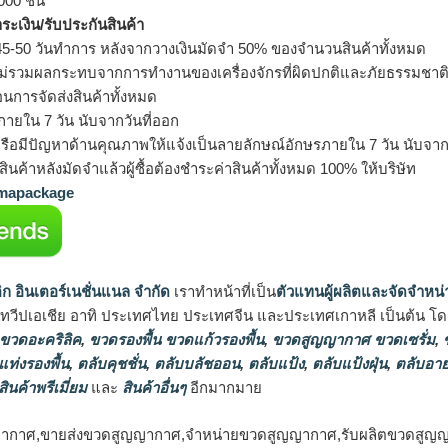
000 ชิ้น
ำระเงิน/รับประกันสินค้า
5-50 วันทำการ หลังจากวางเงินมัดจำ 50% ของจำนวนสินค้าทั้งหมด
ม่รวมผลกระทบจากการทำงานของเครื่องจักรที่ผิดปกติและภัยธรรมชาต
อนการจัดส่งสินค้าทั้งหมด
ายใน 7 วัน นับจากวันที่ออก
รือมีปัญหาด้านคุณภาพให้แจ้งเป็นลายลักษณ์อักษรภายใน 7 วัน นับจากวั
ินค้าหลังมัดจำแล้วผู้ซื้อต้องชำระค่าสินค้าทั้งหมด 100% ให้บริษัท
apackage
ิก อินเตอร์เนชั่นแนล จำกัด
เราทำหน้าที่เป็น
ตัวแทนผู้ผลิตและจัดจำหน่
นทวีปเอเชีย อาทิ ประเทศไทย ประเทศจีน และประเทศเกาหลี เป็นต้น โดยส
 ขวดอะคริลิค
,
ขวดรองพื้น ขวดแก้วรองพื้น
,
ขวดสูญญากาศ ขวดเซรั่ม
,
ข
แท่งรองพื้น
,
ตลับคุชชั่น
,
ตลับบลัชออน
,
ตลับแป้ง
,
ตลับแป้งฝุ่น
,
ตลับอาย
สินค้าพรีเมี่ยม
และ
สินค้าอื่นๆ
อีกมากมาย
ากาศ,ขายส่งขวดสูญญากาศ,จำหน่ายขวดสูญญากาศ,รับผลิตขวดสูญ