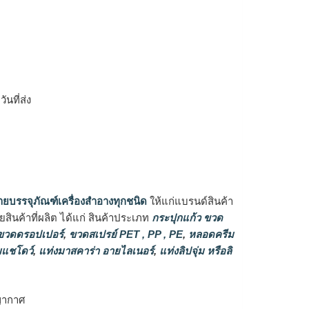
ิ
นที่ส่ง
ายบรรจุภัณฑ์เครื่องสำอางทุกชนิด
ให้แก่แบรนด์สินค้า
ินค้าที่ผลิต ได้แก่ สินค้าประเภท
กระปุกแก้ว ขวด
วดดรอปเปอร์
,
ขวดสเปรย์ PET , PP , PE
,
หลอดครีม
แชโดว์
,
แท่งมาสคาร่า อายไลเนอร์
,
แท่งลิปจุ่ม หรือลิ
ญากาศ