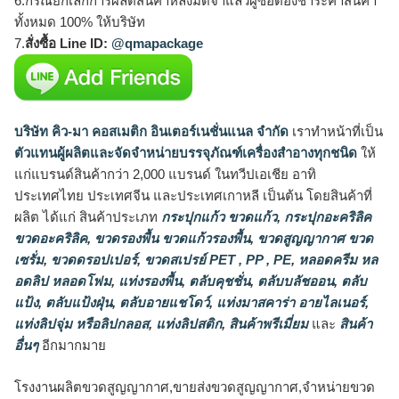
6.กรณียกเลิกการผลิตสินค้าหลังมัดจำแล้วผู้ซื้อต้องชำระค่าสินค้า
ทั้งหมด 100% ให้บริษัท
7.
สั่งซื้อ Line ID:
@qmapackage
บริษัท คิว-มา คอสเมติก อินเตอร์เนชั่นแนล จำกัด
เราทำหน้าที่เป็น
ตัวแทนผู้ผลิตและจัดจำหน่ายบรรจุภัณฑ์เครื่องสำอางทุกชนิด
ให้
แก่แบรนด์สินค้ากว่า 2,000 แบรนด์ ในทวีปเอเชีย อาทิ
ประเทศไทย ประเทศจีน และประเทศเกาหลี เป็นต้น โดยสินค้าที่
ผลิต ได้แก่ สินค้าประเภท
กระปุกแก้ว ขวดแก้ว
,
กระปุกอะคริลิค
ขวดอะคริลิค
,
ขวดรองพื้น ขวดแก้วรองพื้น
,
ขวดสูญญากาศ ขวด
เซรั่ม
,
ขวดดรอปเปอร์
,
ขวดสเปรย์ PET , PP , PE
,
หลอดครีม หล
อดลิป หลอดโฟม
,
แท่งรองพื้น
,
ตลับคุชชั่น
,
ตลับบลัชออน
,
ตลับ
แป้ง
,
ตลับแป้งฝุ่น
,
ตลับอายแชโดว์
,
แท่งมาสคาร่า อายไลเนอร์
,
แท่งลิปจุ่ม หรือลิปกลอส
,
แท่งลิปสติก
,
สินค้าพรีเมี่ยม
และ
สินค้า
อื่นๆ
อีกมากมาย
โรงงานผลิตขวดสูญญากาศ,ขายส่งขวดสูญญากาศ,จำหน่ายขวด