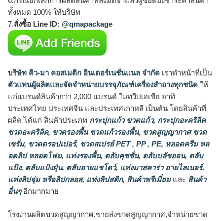
6.กรณียกเลิกการผลิตสินค้าหลังมัดจำแล้วผู้ซื้อต้องชำระค่าสินค้า
ทั้งหมด 100% ให้บริษัท
7.
สั่งซื้อ Line ID:
@qmapackage
บริษัท คิว-มา คอสเมติก อินเตอร์เนชั่นแนล จำกัด
เราทำหน้าที่เป็น
ตัวแทนผู้ผลิตและจัดจำหน่ายบรรจุภัณฑ์เครื่องสำอางทุกชนิด
ให้
แก่แบรนด์สินค้ากว่า 2,000 แบรนด์ ในทวีปเอเชีย อาทิ
ประเทศไทย ประเทศจีน และประเทศเกาหลี เป็นต้น โดยสินค้าที่
ผลิต ได้แก่ สินค้าประเภท
กระปุกแก้ว ขวดแก้ว
,
กระปุกอะคริลิค
ขวดอะคริลิค
,
ขวดรองพื้น ขวดแก้วรองพื้น
,
ขวดสูญญากาศ ขวด
เซรั่ม
,
ขวดดรอปเปอร์
,
ขวดสเปรย์ PET , PP , PE
,
หลอดครีม หล
อดลิป หลอดโฟม
,
แท่งรองพื้น
,
ตลับคุชชั่น
,
ตลับบลัชออน
,
ตลับ
แป้ง
,
ตลับแป้งฝุ่น
,
ตลับอายแชโดว์
,
แท่งมาสคาร่า อายไลเนอร์
,
แท่งลิปจุ่ม หรือลิปกลอส
,
แท่งลิปสติก
,
สินค้าพรีเมี่ยม
และ
สินค้า
อื่นๆ
อีกมากมาย
โรงงานผลิตขวดสูญญากาศ,ขายส่งขวดสูญญากาศ,จำหน่ายขวด