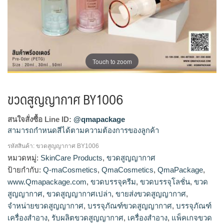
Touch to zoom
ขวดสูญญากาศ BY1006
สนใจสั่งซื้อ Line ID:
@qmapackage
สามารถกำหนดสีได้ตามความต้องการของลูกค้า
รหัสสินค้า:
ขวดสูญญากาศ BY1006
โรงงานผลิตขวดสูญญากาศ,ขายส่งขวดสูญญากาศ,จำหน่ายขวด
หมวดหมู่:
SkinCare Products
,
ขวดสูญญากาศ
สูญญากาศ,รับผลิตขวดสูญญากาศ
ป้ายกำกับ:
Q-maCosmetics
,
QmaCosmetics
,
QmaPackage
,
www.Qmapackage.com
,
ขวดบรรจุครีม
,
ขวดบรรจุโลชั่น
,
ขวด
สูญญากาศ
,
ขวดสูญญากาศเปล่า
,
ขายส่งขวดสูญญากาศ
,
จำหน่ายขวดสูญญากาศ
,
บรรจุภัณฑ์ขวดสูญญากาศ
,
บรรจุภัณฑ์
เครื่องสำอาง
,
รับผลิตขวดสูญญากาศ
,
เครื่องสำอาง
,
แพ็คเกจขวด