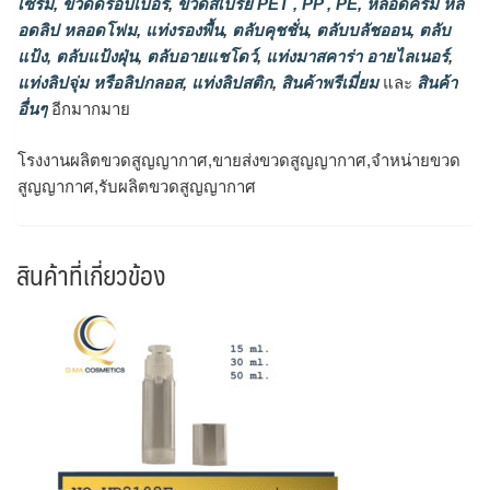
เซรั่ม
,
ขวดดรอปเปอร์
,
ขวดสเปรย์ PET , PP , PE
,
หลอดครีม หล
อดลิป หลอดโฟม
,
แท่งรองพื้น
,
ตลับคุชชั่น
,
ตลับบลัชออน
,
ตลับ
แป้ง
,
ตลับแป้งฝุ่น
,
ตลับอายแชโดว์
,
แท่งมาสคาร่า อายไลเนอร์
,
แท่งลิปจุ่ม หรือลิปกลอส
,
แท่งลิปสติก
,
สินค้าพรีเมี่ยม
และ
สินค้า
อื่นๆ
อีกมากมาย
โรงงานผลิตขวดสูญญากาศ,ขายส่งขวดสูญญากาศ,จำหน่ายขวด
สูญญากาศ,รับผลิตขวดสูญญากาศ
สินค้าที่เกี่ยวข้อง