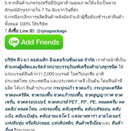
5.หากสินค้าบกพร่องหรือมีปัญหาด้านคุณภาพให้แจ้งเป็นลาย
ลักษณ์อักษรภายใน 7 วัน นับจากวันที่ส่ง
6.กรณียกเลิกการผลิตสินค้าหลังมัดจำแล้วผู้ซื้อต้องชำระค่าสินค้า
ทั้งหมด 100% ให้บริษัท
7.
สั่งซื้อ Line ID:
@qmapackage
บริษัท คิว-มา คอสเมติก อินเตอร์เนชั่นแนล จำกัด
เราทำหน้าที่เป็น
ตัวแทนผู้ผลิตและจัดจำหน่ายบรรจุภัณฑ์เครื่องสำอางทุกชนิด
ให้
แก่แบรนด์สินค้ากว่า 2,000 แบรนด์ ในทวีปเอเชีย อาทิ
ประเทศไทย ประเทศจีน และประเทศเกาหลี เป็นต้น โดยสินค้าที่
ผลิต ได้แก่ สินค้าประเภท
กระปุกแก้ว ขวดแก้ว
,
กระปุกอะคริลิค
ขวดอะคริลิค
,
ขวดรองพื้น ขวดแก้วรองพื้น
,
ขวดสูญญากาศ ขวด
เซรั่ม
,
ขวดดรอปเปอร์
,
ขวดสเปรย์ PET , PP , PE
,
หลอดครีม หล
อดลิป หลอดโฟม
,
แท่งรองพื้น
,
ตลับคุชชั่น
,
ตลับบลัชออน
,
ตลับ
แป้ง
,
ตลับแป้งฝุ่น
,
ตลับอายแชโดว์
,
แท่งมาสคาร่า อายไลเนอร์
,
แท่งลิปจุ่ม หรือลิปกลอส
,
แท่งลิปสติก
,
สินค้าพรีเมี่ยม
และ
สินค้า
อื่นๆ
อีกมากมาย