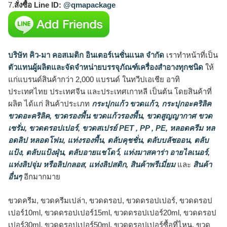
7.
สั่งซื้อ Line ID:
@qmapackage
บริษัท คิว-มา คอสเมติก อินเตอร์เนชั่นแนล จำกัด
เราทำหน้าที่เป็น
ตัวแทนผู้ผลิตและจัดจำหน่ายบรรจุภัณฑ์เครื่องสำอางทุกชนิด
ให้
แก่แบรนด์สินค้ากว่า 2,000 แบรนด์ ในทวีปเอเชีย อาทิ
ประเทศไทย ประเทศจีน และประเทศเกาหลี เป็นต้น โดยสินค้าที่
ผลิต ได้แก่ สินค้าประเภท
กระปุกแก้ว ขวดแก้ว
,
กระปุกอะคริลิค
ขวดอะคริลิค
,
ขวดรองพื้น ขวดแก้วรองพื้น
,
ขวดสูญญากาศ ขวด
เซรั่ม
,
ขวดดรอปเปอร์
,
ขวดสเปรย์ PET , PP , PE
,
หลอดครีม หล
อดลิป หลอดโฟม
,
แท่งรองพื้น
,
ตลับคุชชั่น
,
ตลับบลัชออน
,
ตลับ
แป้ง
,
ตลับแป้งฝุ่น
,
ตลับอายแชโดว์
,
แท่งมาสคาร่า อายไลเนอร์
,
แท่งลิปจุ่ม หรือลิปกลอส
,
แท่งลิปสติก
,
สินค้าพรีเมี่ยม
และ
สินค้า
อื่นๆ
อีกมากมาย
ขวดครีม, ขวดครีมเปล่า, ขวดดรอป, ขวดดรอปเปอร์, ขวดดรอป
เปอร์10ml, ขวดดรอปเปอร์15ml, ขวดดรอปเปอร์20ml, ขวดดรอป
เปอร์30ml, ขวดดรอปเปอร์50ml, ขวดดรอปเปอร์ซื้อที่ไหน, ขวด