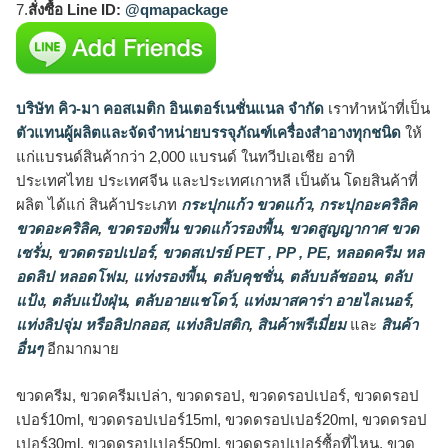
7.
สั่งซื้อ Line ID:
@qmapackage
บริษัท คิว-มา คอสเมติก อินเตอร์เนชั่นแนล จำกัด
เราทำหน้าที่เป็น
ตัวแทนผู้ผลิตและจัดจำหน่ายบรรจุภัณฑ์เครื่องสำอางทุกชนิด
ให้
แก่แบรนด์สินค้ากว่า 2,000 แบรนด์ ในทวีปเอเชีย อาทิ
ประเทศไทย ประเทศจีน และประเทศเกาหลี เป็นต้น โดยสินค้าที่
ผลิต ได้แก่ สินค้าประเภท
กระปุกแก้ว ขวดแก้ว
,
กระปุกอะคริลิค
ขวดอะคริลิค
,
ขวดรองพื้น ขวดแก้วรองพื้น
,
ขวดสูญญากาศ ขวด
เซรั่ม
,
ขวดดรอปเปอร์
,
ขวดสเปรย์ PET , PP , PE
,
หลอดครีม หล
อดลิป หลอดโฟม
,
แท่งรองพื้น
,
ตลับคุชชั่น
,
ตลับบลัชออน
,
ตลับ
แป้ง
,
ตลับแป้งฝุ่น
,
ตลับอายแชโดว์
,
แท่งมาสคาร่า อายไลเนอร์
,
แท่งลิปจุ่ม หรือลิปกลอส
,
แท่งลิปสติก
,
สินค้าพรีเมี่ยม
และ
สินค้า
อื่นๆ
อีกมากมาย
ขวดครีม, ขวดครีมเปล่า, ขวดดรอป, ขวดดรอปเปอร์, ขวดดรอป
เปอร์10ml, ขวดดรอปเปอร์15ml, ขวดดรอปเปอร์20ml, ขวดดรอป
เปอร์30ml, ขวดดรอปเปอร์50ml, ขวดดรอปเปอร์ซื้อที่ไหน, ขวด