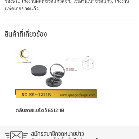
รองพื้น, โรงงานผลิตขวดแก้วสีชา, โรงงานเป่าขวดแก้ว, โรงงาน
แพ็คเกจขวดแก้ว
สินค้าที่เกี่ยวข้อง
ตลับอายแชโดว์ ES1211B
สมัครสมาชิกจดหมายข่าว