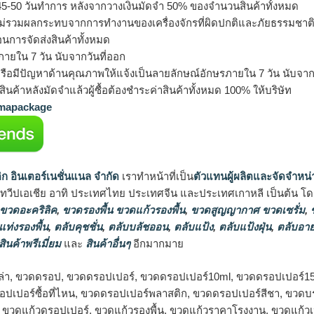
5-50 วันทำการ หลังจากวางเงินมัดจำ 50% ของจำนวนสินค้าทั้งหมด
ม่รวมผลกระทบจากการทำงานของเครื่องจักรที่ผิดปกติและภัยธรรมชาต
อนการจัดส่งสินค้าทั้งหมด
ายใน 7 วัน นับจากวันที่ออก
รือมีปัญหาด้านคุณภาพให้แจ้งเป็นลายลักษณ์อักษรภายใน 7 วัน นับจากวั
ินค้าหลังมัดจำแล้วผู้ซื้อต้องชำระค่าสินค้าทั้งหมด 100% ให้บริษัท
apackage
ิก อินเตอร์เนชั่นแนล จำกัด
เราทำหน้าที่เป็น
ตัวแทนผู้ผลิตและจัดจำหน่
นทวีปเอเชีย อาทิ ประเทศไทย ประเทศจีน และประเทศเกาหลี เป็นต้น โดยส
 ขวดอะคริลิค
,
ขวดรองพื้น ขวดแก้วรองพื้น
,
ขวดสูญญากาศ ขวดเซรั่ม
,
ข
แท่งรองพื้น
,
ตลับคุชชั่น
,
ตลับบลัชออน
,
ตลับแป้ง
,
ตลับแป้งฝุ่น
,
ตลับอาย
สินค้าพรีเมี่ยม
และ
สินค้าอื่นๆ
อีกมากมาย
ล่า, ขวดดรอป, ขวดดรอปเปอร์, ขวดดรอปเปอร์10ml, ขวดดรอปเปอร์1
ปเปอร์ซื้อที่ไหน, ขวดดรอปเปอร์พลาสติก, ขวดดรอปเปอร์สีชา, ขวดบรร
, ขวดแก้วดรอปเปอร์, ขวดแก้วรองพื้น, ขวดแก้วราคาโรงงาน, ขวดแก้ว