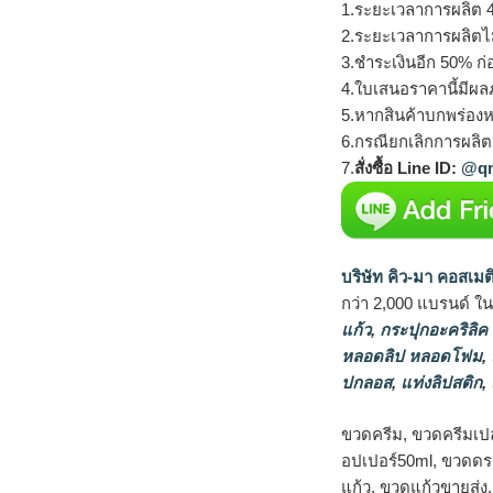
1.ระยะเวลาการผลิต 4
2.ระยะเวลาการผลิตไ
3.ชำระเงินอีก 50% ก่
4.ใบเสนอราคานี้มีผลภ
5.หากสินค้าบกพร่องห
6.กรณียกเลิกการผลิตส
7.
สั่งซื้อ Line ID:
@qm
บริษัท คิว-มา คอสเมต
กว่า 2,000 แบรนด์ ใ
แก้ว
,
กระปุกอะคริลิค
หลอดลิป หลอดโฟม
,
ปกลอส
,
แท่งลิปสติก
,
ขวดครีม, ขวดครีมเป
อปเปอร์50ml, ขวดดรอ
แก้ว, ขวดแก้วขายส่ง