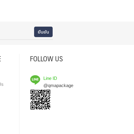
E
FOLLOW US
Line ID
Us
@qmapackage