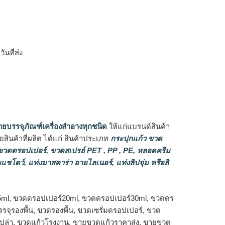
ิ
นที่ส่ง
ายบรรจุภัณฑ์เครื่องสำอางทุกชนิด
ให้แก่แบรนด์สินค้า
ินค้าที่ผลิต ได้แก่ สินค้าประเภท
กระปุกแก้ว ขวด
วดดรอปเปอร์
,
ขวดสเปรย์ PET , PP , PE
,
หลอดครีม
แชโดว์
,
แท่งมาสคาร่า อายไลเนอร์
,
แท่งลิปจุ่ม หรือลิ
5ml, ขวดดรอปเปอร์20ml, ขวดดรอปเปอร์30ml, ขวดดร
จุรองพื้น, ขวดรองพื้น, ขวดเซรั่มดรอปเปอร์, ขวด
เปล่า, ขวดแก้วโรงงาน, ขายขวดแก้วราคาส่ง, ขายขวด