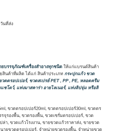
ิ
นที่ส่ง
ายบรรจุภัณฑ์เครื่องสำอางทุกชนิด
ให้แก่แบรนด์สินค้า
ินค้าที่ผลิต ได้แก่ สินค้าประเภท
กระปุกแก้ว ขวด
วดดรอปเปอร์
,
ขวดสเปรย์ PET , PP , PE
,
หลอดครีม
แชโดว์
,
แท่งมาสคาร่า อายไลเนอร์
,
แท่งลิปจุ่ม หรือลิ
5ml, ขวดดรอปเปอร์20ml, ขวดดรอปเปอร์30ml, ขวดดร
จุรองพื้น, ขวดรองพื้น, ขวดเซรั่มดรอปเปอร์, ขวด
เปล่า, ขวดแก้วโรงงาน, ขายขวดแก้วราคาส่ง, ขายขวด
จำหนายขวดดรอปเปอร์, จำหน่ายขวดรองพื้น, จำหน่ายขวด