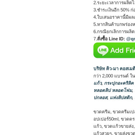
2.ระยะเวลาการผลิตไ
3.ชำระเงินอีก 50% ก่
4.ใบเสนอราคานี้มีผลภ
5.หากสินค้าบกพร่องห
6.กรณียกเลิกการผลิตส
7.
สั่งซื้อ Line ID:
@qm
บริษัท คิว-มา คอสเมต
กว่า 2,000 แบรนด์ ใ
แก้ว
,
กระปุกอะคริลิค
หลอดลิป หลอดโฟม
,
ปกลอส
,
แท่งลิปสติก
,
ขวดครีม, ขวดครีมเป
อปเปอร์50ml, ขวดดรอ
แก้ว, ขวดแก้วขายส่ง
แก้วสวยๆ, ขายส่งขวด