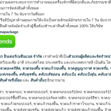
ม่รวมผลกระทบจากการทำงานของเครื่องจักรที่ผิดปกติและภัยธรรมชาต
อนการจัดส่งสินค้าทั้งหมด
ายใน 7 วัน นับจากวันที่ออก
รือมีปัญหาด้านคุณภาพให้แจ้งเป็นลายลักษณ์อักษรภายใน 7 วัน นับจากวั
ินค้าหลังมัดจำแล้วผู้ซื้อต้องชำระค่าสินค้าทั้งหมด 100% ให้บริษัท
apackage
ิก อินเตอร์เนชั่นแนล จำกัด
เราทำหน้าที่เป็น
ตัวแทนผู้ผลิตและจัดจำหน่
นทวีปเอเชีย อาทิ ประเทศไทย ประเทศจีน และประเทศเกาหลี เป็นต้น โดยส
 ขวดอะคริลิค
,
ขวดรองพื้น ขวดแก้วรองพื้น
,
ขวดสูญญากาศ ขวดเซรั่ม
,
ข
แท่งรองพื้น
,
ตลับคุชชั่น
,
ตลับบลัชออน
,
ตลับแป้ง
,
ตลับแป้งฝุ่น
,
ตลับอาย
สินค้าพรีเมี่ยม
และ
สินค้าอื่นๆ
อีกมากมาย
ล่า, ขวดดรอป, ขวดดรอปเปอร์, ขวดดรอปเปอร์10ml, ขวดดรอปเปอร์1
ปเปอร์ซื้อที่ไหน, ขวดดรอปเปอร์พลาสติก, ขวดดรอปเปอร์สีชา, ขวดบรร
, ขวดแก้วดรอปเปอร์, ขวดแก้วรองพื้น, ขวดแก้วราคาโรงงาน, ขวดแก้ว
รองพื้น, ขายส่งขวดเซรั่ม, ขายส่งขวดแก้ว, ขายส่งขวดแก้วรองพื้น, 