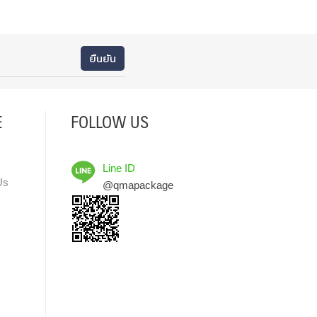
E
FOLLOW US
Line ID
Us
@qmapackage