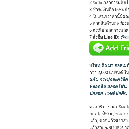
2.ระยะเวลาการผลิตไ
3.ชำระเงินอีก 50% ก่
4.ใบเสนอราคานี้มีผลภ
5.หากสินค้าบกพร่องห
6.กรณียกเลิกการผลิตส
7.
สั่งซื้อ Line ID:
@qm
บริษัท คิว-มา คอสเมต
กว่า 2,000 แบรนด์ ใ
แก้ว
,
กระปุกอะคริลิค
หลอดลิป หลอดโฟม
,
ปกลอส
,
แท่งลิปสติก
,
ขวดครีม, ขวดครีมเป
อปเปอร์50ml, ขวดดรอ
แก้ว, ขวดแก้วขายส่ง
แก้วสวยๆ, ขายส่งขวด