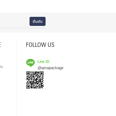
E
FOLLOW US
Line ID
Us
@qmapackage