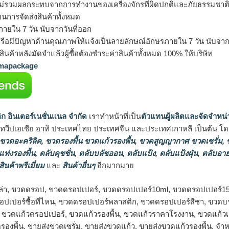
ม่รวมผลกระทบจากการทำงานของเครื่องจักรที่ผิดปกติและภัยธรรมชาต
อนการจัดส่งสินค้าทั้งหมด
ายใน 7 วัน นับจากวันที่ออก
รือมีปัญหาด้านคุณภาพให้แจ้งเป็นลายลักษณ์อักษรภายใน 7 วัน นับจากวั
ินค้าหลังมัดจำแล้วผู้ซื้อต้องชำระค่าสินค้าทั้งหมด 100% ให้บริษัท
apackage
ิก อินเตอร์เนชั่นแนล จำกัด
เราทำหน้าที่เป็น
ตัวแทนผู้ผลิตและจัดจำหน่
นทวีปเอเชีย อาทิ ประเทศไทย ประเทศจีน และประเทศเกาหลี เป็นต้น โดยส
 ขวดอะคริลิค
,
ขวดรองพื้น ขวดแก้วรองพื้น
,
ขวดสูญญากาศ ขวดเซรั่ม
,
ข
แท่งรองพื้น
,
ตลับคุชชั่น
,
ตลับบลัชออน
,
ตลับแป้ง
,
ตลับแป้งฝุ่น
,
ตลับอาย
สินค้าพรีเมี่ยม
และ
สินค้าอื่นๆ
อีกมากมาย
ล่า, ขวดดรอป, ขวดดรอปเปอร์, ขวดดรอปเปอร์10ml, ขวดดรอปเปอร์1
ปเปอร์ซื้อที่ไหน, ขวดดรอปเปอร์พลาสติก, ขวดดรอปเปอร์สีชา, ขวดบรร
, ขวดแก้วดรอปเปอร์, ขวดแก้วรองพื้น, ขวดแก้วราคาโรงงาน, ขวดแก้ว
รองพื้น, ขายส่งขวดเซรั่ม, ขายส่งขวดแก้ว, ขายส่งขวดแก้วรองพื้น, 