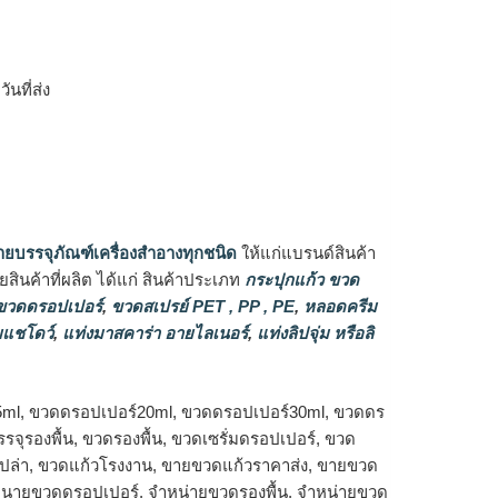
ิ
นที่ส่ง
ายบรรจุภัณฑ์เครื่องสำอางทุกชนิด
ให้แก่แบรนด์สินค้า
ินค้าที่ผลิต ได้แก่ สินค้าประเภท
กระปุกแก้ว ขวด
วดดรอปเปอร์
,
ขวดสเปรย์ PET , PP , PE
,
หลอดครีม
แชโดว์
,
แท่งมาสคาร่า อายไลเนอร์
,
แท่งลิปจุ่ม หรือลิ
5ml, ขวดดรอปเปอร์20ml, ขวดดรอปเปอร์30ml, ขวดดร
จุรองพื้น, ขวดรองพื้น, ขวดเซรั่มดรอปเปอร์, ขวด
เปล่า, ขวดแก้วโรงงาน, ขายขวดแก้วราคาส่ง, ขายขวด
จำหนายขวดดรอปเปอร์, จำหน่ายขวดรองพื้น, จำหน่ายขวด