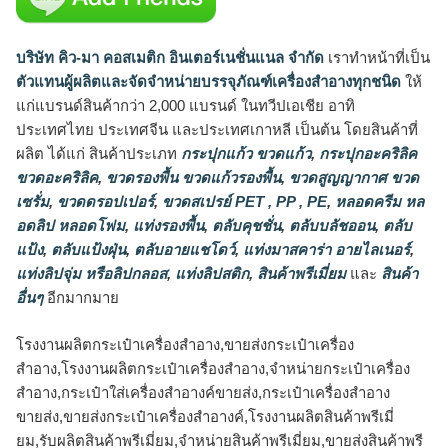
บริษัท คิว-มา คอสเมติก อินเตอร์เนชั่นแนล จำกัด
เราทำหน้าที่เป็น
ตัวแทนผู้ผลิตและจัดจำหน่ายบรรจุภัณฑ์เครื่องสำอางทุกชนิด
ให้
แก่แบรนด์สินค้ากว่า 2,000 แบรนด์ ในทวีปเอเชีย อาทิ
ประเทศไทย ประเทศจีน และประเทศเกาหลี เป็นต้น โดยสินค้าที่
ผลิต ได้แก่ สินค้าประเภท
กระปุกแก้ว ขวดแก้ว
,
กระปุกอะคริลิค
ขวดอะคริลิค
,
ขวดรองพื้น ขวดแก้วรองพื้น
,
ขวดสูญญากาศ ขวด
เซรั่ม
,
ขวดดรอปเปอร์
,
ขวดสเปรย์ PET , PP , PE
,
หลอดครีม หล
อดลิป หลอดโฟม
,
แท่งรองพื้น
,
ตลับคุชชั่น
,
ตลับบลัชออน
,
ตลับ
แป้ง
,
ตลับแป้งฝุ่น
,
ตลับอายแชโดว์
,
แท่งมาสคาร่า อายไลเนอร์
,
แท่งลิปจุ่ม หรือลิปกลอส
,
แท่งลิปสติก
,
สินค้าพรีเมี่ยม
และ
สินค้า
อื่นๆ
อีกมากมาย
โรงงานผลิตกระเป๋าเครื่องสำอาง,ขายส่งกระเป๋าเครื่อง
สำอาง,โรงงานผลิตกระเป๋าเครื่องสำอาง,จำหน่ายกระเป๋าเครื่อง
สำอาง,กระเป๋าใส่เครื่องสำอางค์ขายส่ง,กระเป๋าเครื่องสําอาง
ขายส่ง,ขายส่งกระเป๋าเครื่องสําอางค์,โรงงานผลิตสินค้าพรีเมี่
ยม,รับผลิตสินค้าพรีเมี่ยม,จำหน่ายสินค้าพรีเมี่ยม,ขายส่งสินค้าพรี