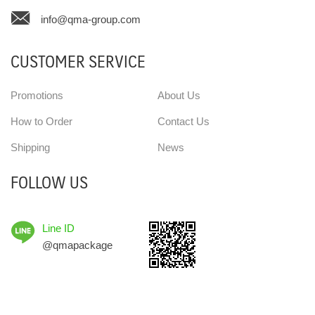
info@qma-group.com
CUSTOMER SERVICE
Promotions
About Us
How to Order
Contact Us
Shipping
News
FOLLOW US
Line ID
@qmapackage