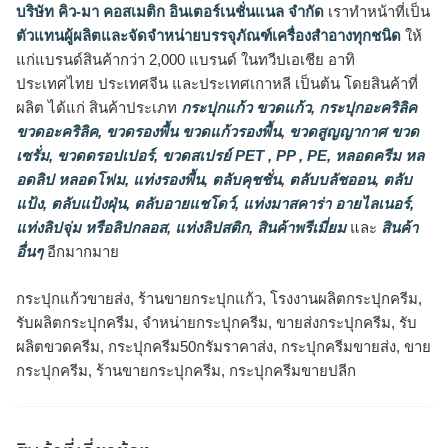
บริษัท คิว-มา คอสเมติก อินเตอร์เนชั่นแนล จำกัด
เราทำหน้าที่เป็น
ตัวแทนผู้ผลิตและจัดจำหน่ายบรรจุภัณฑ์เครื่องสำอางทุกชนิด
ให้
แก่แบรนด์สินค้ากว่า 2,000 แบรนด์ ในทวีปเอเชีย อาทิ
ประเทศไทย ประเทศจีน และประเทศเกาหลี เป็นต้น โดยสินค้าที่
ผลิต ได้แก่ สินค้าประเภท
กระปุกแก้ว ขวดแก้ว
,
กระปุกอะคริลิค
ขวดอะคริลิค
,
ขวดรองพื้น ขวดแก้วรองพื้น
,
ขวดสูญญากาศ ขวด
เซรั่ม
,
ขวดดรอปเปอร์
,
ขวดสเปรย์ PET , PP , PE
,
หลอดครีม หล
อดลิป หลอดโฟม
,
แท่งรองพื้น
,
ตลับคุชชั่น
,
ตลับบลัชออน
,
ตลับ
แป้ง
,
ตลับแป้งฝุ่น
,
ตลับอายแชโดว์
,
แท่งมาสคาร่า อายไลเนอร์
,
แท่งลิปจุ่ม หรือลิปกลอส
,
แท่งลิปสติก
,
สินค้าพรีเมี่ยม
และ
สินค้า
อื่นๆ
อีกมากมาย
กระปุกแก้วขายส่ง, ร้านขายกระปุกแก้ว, โรงงานผลิตกระปุกครีม,
รับผลิตกระปุกครีม, จำหน่ายกระปุกครีม, ขายส่งกระปุกครีม, รับ
ผลิตขวดครีม, กระปุกครีม50กรัมราคาส่ง, กระปุกครีมขายส่ง, ขาย
กระปุกครีม, ร้านขายกระปุกครีม, กระปุกครีมขายปลีก