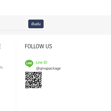
E
FOLLOW US
Line ID
Us
@qmapackage