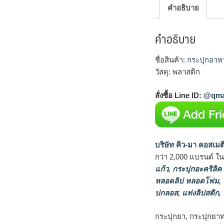
คำอธิบาย
คำอธิบาย
ชื่อสินค้า:
กระปุกอาห
วัสดุ: พลาสติก
สั่งซื้อ Line ID:
@qma
บริษัท คิว-มา คอสเมต
กว่า 2,000 แบรนด์ ใ
แก้ว
,
กระปุกอะคริลิค
หลอดลิป หลอดโฟม
,
ปกลอส
,
แท่งลิปสติก
,
กระปุกยา, กระปุกยาท