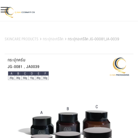
Skip
to
content
สินค้าของเรา
SKINCARE PRODUCTS
กระปุกอะคริลิค
กระปุกอะคริลิค JG-00081,JA-0039