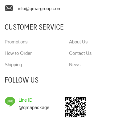
info@qma-group.com
CUSTOMER SERVICE
Promotions
About Us
How to Order
Contact Us
Shipping
News
FOLLOW US
Line ID
@qmapackage