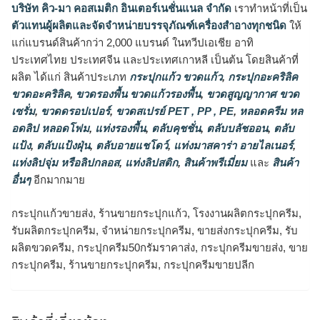
บริษัท คิว-มา คอสเมติก อินเตอร์เนชั่นแนล จำกัด
เราทำหน้าที่เป็น
ตัวแทนผู้ผลิตและจัดจำหน่ายบรรจุภัณฑ์เครื่องสำอางทุกชนิด
ให้
แก่แบรนด์สินค้ากว่า 2,000 แบรนด์ ในทวีปเอเชีย อาทิ
ประเทศไทย ประเทศจีน และประเทศเกาหลี เป็นต้น โดยสินค้าที่
ผลิต ได้แก่ สินค้าประเภท
กระปุกแก้ว ขวดแก้ว
,
กระปุกอะคริลิค
ขวดอะคริลิค
,
ขวดรองพื้น ขวดแก้วรองพื้น
,
ขวดสูญญากาศ ขวด
เซรั่ม
,
ขวดดรอปเปอร์
,
ขวดสเปรย์ PET , PP , PE
,
หลอดครีม หล
อดลิป หลอดโฟม
,
แท่งรองพื้น
,
ตลับคุชชั่น
,
ตลับบลัชออน
,
ตลับ
แป้ง
,
ตลับแป้งฝุ่น
,
ตลับอายแชโดว์
,
แท่งมาสคาร่า อายไลเนอร์
,
แท่งลิปจุ่ม หรือลิปกลอส
,
แท่งลิปสติก
,
สินค้าพรีเมี่ยม
และ
สินค้า
อื่นๆ
อีกมากมาย
กระปุกแก้วขายส่ง, ร้านขายกระปุกแก้ว, โรงงานผลิตกระปุกครีม,
รับผลิตกระปุกครีม, จำหน่ายกระปุกครีม, ขายส่งกระปุกครีม, รับ
ผลิตขวดครีม, กระปุกครีม50กรัมราคาส่ง, กระปุกครีมขายส่ง, ขาย
กระปุกครีม, ร้านขายกระปุกครีม, กระปุกครีมขายปลีก