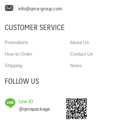
info@qma-group.com
CUSTOMER SERVICE
Promotions
About Us
How to Order
Contact Us
Shipping
News
FOLLOW US
Line ID
@qmapackage