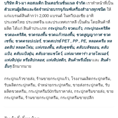
บริษัท คิว-มา คอสเมติก อินเตอร์เนชั่นแนล จำกัด
เราทำหน้าที่เป็น
ตัวแทนผู้ผลิตและจัดจำหน่ายบรรจุภัณฑ์เครื่องสำอางทุกชนิด
ให้
แก่แบรนด์สินค้ากว่า 2,000 แบรนด์ ในทวีปเอเชีย อาทิ
ประเทศไทย ประเทศจีน และประเทศเกาหลี เป็นต้น โดยสินค้าที่
ผลิต ได้แก่ สินค้าประเภท
กระปุกแก้ว ขวดแก้ว
,
กระปุกอะคริลิค
ขวดอะคริลิค
,
ขวดรองพื้น ขวดแก้วรองพื้น
,
ขวดสูญญากาศ ขวด
เซรั่ม
,
ขวดดรอปเปอร์
,
ขวดสเปรย์ PET , PP , PE
,
หลอดครีม หล
อดลิป หลอดโฟม
,
แท่งรองพื้น
,
ตลับคุชชั่น
,
ตลับบลัชออน
,
ตลับ
แป้ง
,
ตลับแป้งฝุ่น
,
ตลับอายแชโดว์
,
แท่งมาสคาร่า อายไลเนอร์
,
แท่งลิปจุ่ม หรือลิปกลอส
,
แท่งลิปสติก
,
สินค้าพรีเมี่ยม
และ
สินค้า
อื่นๆ
อีกมากมาย
กระปุกแก้วขายส่ง, ร้านขายกระปุกแก้ว, โรงงานผลิตกระปุกครีม,
รับผลิตกระปุกครีม, จำหน่ายกระปุกครีม, ขายส่งกระปุกครีม, รับ
ผลิตขวดครีม, กระปุกครีม50กรัมราคาส่ง, กระปุกครีมขายส่ง, ขาย
กระปุกครีม, ร้านขายกระปุกครีม, กระปุกครีมขายปลีก