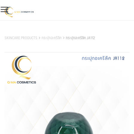
Skip
to
content
สินค้าของเรา
SKINCARE PRODUCTS
กระปุกอะคริลิค
กระปุกอะคริลิค JA112