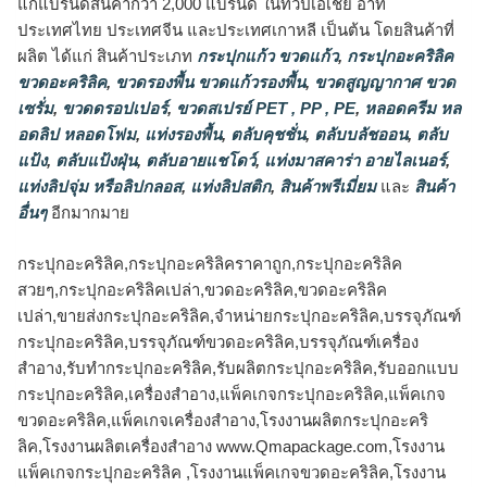
แก่แบรนด์สินค้ากว่า 2,000 แบรนด์ ในทวีปเอเชีย อาทิ
ประเทศไทย ประเทศจีน และประเทศเกาหลี เป็นต้น โดยสินค้าที่
ผลิต ได้แก่ สินค้าประเภท
กระปุกแก้ว ขวดแก้ว
,
กระปุกอะคริลิค
ขวดอะคริลิค
,
ขวดรองพื้น ขวดแก้วรองพื้น
,
ขวดสูญญากาศ ขวด
เซรั่ม
,
ขวดดรอปเปอร์
,
ขวดสเปรย์ PET , PP , PE
,
หลอดครีม หล
อดลิป หลอดโฟม
,
แท่งรองพื้น
,
ตลับคุชชั่น
,
ตลับบลัชออน
,
ตลับ
แป้ง
,
ตลับแป้งฝุ่น
,
ตลับอายแชโดว์
,
แท่งมาสคาร่า อายไลเนอร์
,
แท่งลิปจุ่ม หรือลิปกลอส
,
แท่งลิปสติก
,
สินค้าพรีเมี่ยม
และ
สินค้า
อื่นๆ
อีกมากมาย
กระปุกอะคริลิค,กระปุกอะคริลิคราคาถูก,กระปุกอะคริลิค
สวยๆ,กระปุกอะคริลิคเปล่า,ขวดอะคริลิค,ขวดอะคริลิค
เปล่า,ขายส่งกระปุกอะคริลิค,จำหน่ายกระปุกอะคริลิค,บรรจุภัณฑ์
กระปุกอะคริลิค,บรรจุภัณฑ์ขวดอะคริลิค,บรรจุภัณฑ์เครื่อง
สำอาง,รับทำกระปุกอะคริลิค,รับผลิตกระปุกอะคริลิค,รับออกแบบ
กระปุกอะคริลิค,เครื่องสำอาง,แพ็คเกจกระปุกอะคริลิค,แพ็คเกจ
ขวดอะคริลิค,แพ็คเกจเครื่องสำอาง,โรงงานผลิตกระปุกอะคริ
ลิค,โรงงานผลิตเครื่องสำอาง www.Qmapackage.com,โรงงาน
แพ็คเกจกระปุกอะคริลิค ,โรงงานแพ็คเกจขวดอะคริลิค,โรงงาน