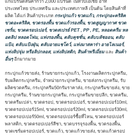
แก่แบรนด์สินค้ากว่า 2,000 แบรนด์ ในทวีปเอเชีย อาทิ
ประเทศไทย ประเทศจีน และประเทศเกาหลี เป็นต้น โดยสินค้าที่
ผลิต ได้แก่ สินค้าประเภท
กระปุกแก้ว ขวดแก้ว
,
กระปุกอะคริลิค
ขวดอะคริลิค
,
ขวดรองพื้น ขวดแก้วรองพื้น
,
ขวดสูญญากาศ ขวด
เซรั่ม
,
ขวดดรอปเปอร์
,
ขวดสเปรย์ PET , PP , PE
,
หลอดครีม หล
อดลิป หลอดโฟม
,
แท่งรองพื้น
,
ตลับคุชชั่น
,
ตลับบลัชออน
,
ตลับ
แป้ง
,
ตลับแป้งฝุ่น
,
ตลับอายแชโดว์
,
แท่งมาสคาร่า อายไลเนอร์
,
แท่งลิปจุ่ม หรือลิปกลอส
,
แท่งลิปสติก
,
สินค้าพรีเมี่ยม
และ
สินค้า
อื่นๆ
อีกมากมาย
กระปุกแก้วขายส่ง, ร้านขายกระปุกแก้ว, โรงงานผลิตกระปุกครีม,
รับผลิตกระปุกครีม, จำหน่ายกระปุกครีม, ขายส่งกระปุกครีม, รับ
ผลิตขวดครีม, กระปุกครีม50กรัมราคาส่ง, กระปุกครีมขายส่ง, ขาย
กระปุกครีม, ร้านขายกระปุกครีม, กระปุกครีมขายปลีก, ขวดครีม,
ขวดครีมเปล่า, ขวดดรอป, ขวดดรอปเปอร์, ขวดดรอปเปอร์10ml,
ขวดดรอปเปอร์15ml, ขวดดรอปเปอร์20ml, ขวดดรอปเปอร์30ml,
ขวดดรอปเปอร์50ml, ขวดดรอปเปอร์ซื้อที่ไหน, ขวดดรอปเปอร์
พลาสติก, ขวดดรอปเปอร์สีชา, ขวดบรรจุรองพื้น, ขวดรองพื้น,
ขวดเซรั่มดรอปเปอร์, ขวดแก้ว, ขวดแก้วขายส่ง, ขวดแก้วดรอป