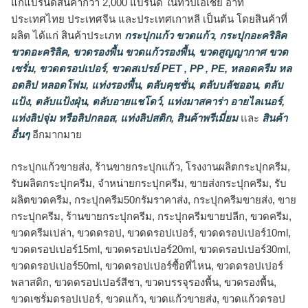
แก่แบรนด์สินค้ากว่า 2,000 แบรนด์ ในทวีปเอเชีย อาทิ
ประเทศไทย ประเทศจีน และประเทศเกาหลี เป็นต้น โดยสินค้าที่
ผลิต ได้แก่ สินค้าประเภท
กระปุกแก้ว ขวดแก้ว
,
กระปุกอะคริลิค
ขวดอะคริลิค
,
ขวดรองพื้น ขวดแก้วรองพื้น
,
ขวดสูญญากาศ ขวด
เซรั่ม
,
ขวดดรอปเปอร์
,
ขวดสเปรย์ PET , PP , PE
,
หลอดครีม หล
อดลิป หลอดโฟม
,
แท่งรองพื้น
,
ตลับคุชชั่น
,
ตลับบลัชออน
,
ตลับ
แป้ง
,
ตลับแป้งฝุ่น
,
ตลับอายแชโดว์
,
แท่งมาสคาร่า อายไลเนอร์
,
แท่งลิปจุ่ม หรือลิปกลอส
,
แท่งลิปสติก
,
สินค้าพรีเมี่ยม
และ
สินค้า
อื่นๆ
อีกมากมาย
กระปุกแก้วขายส่ง, ร้านขายกระปุกแก้ว, โรงงานผลิตกระปุกครีม,
รับผลิตกระปุกครีม, จำหน่ายกระปุกครีม, ขายส่งกระปุกครีม, รับ
ผลิตขวดครีม, กระปุกครีม50กรัมราคาส่ง, กระปุกครีมขายส่ง, ขาย
กระปุกครีม, ร้านขายกระปุกครีม, กระปุกครีมขายปลีก, ขวดครีม,
ขวดครีมเปล่า, ขวดดรอป, ขวดดรอปเปอร์, ขวดดรอปเปอร์10ml,
ขวดดรอปเปอร์15ml, ขวดดรอปเปอร์20ml, ขวดดรอปเปอร์30ml,
ขวดดรอปเปอร์50ml, ขวดดรอปเปอร์ซื้อที่ไหน, ขวดดรอปเปอร์
พลาสติก, ขวดดรอปเปอร์สีชา, ขวดบรรจุรองพื้น, ขวดรองพื้น,
ขวดเซรั่มดรอปเปอร์, ขวดแก้ว, ขวดแก้วขายส่ง, ขวดแก้วดรอป