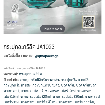
Touch to zoom
กระปุกอะคริลิค JA1023
สนใจสั่งซื้อ Line ID:
@qmapackage
รหัสสินค้า:
กระปุกอะคริลิค JA1023
หมวดหมู่:
กระปุกอะคริลิค
ป้ายกำกับ:
กระปุกครีม50กรัมราคาส่ง
,
กระปุกครีมขายปลีก
,
กระปุกครีมขายส่ง
,
กระปุกแก้วขายส่ง
,
ขวดครีม
,
ขวดครีมเปล่า
,
ขวดดรอป
,
ขวดดรอปเปอร์
,
ขวดดรอปเปอร์10ml
,
ขวดดรอป
เปอร์15ml
,
ขวดดรอปเปอร์20ml
,
ขวดดรอปเปอร์30ml
,
ขวดดรอป
เปอร์50ml
,
ขวดดรอปเปอร์ซื้อที่ไหน
,
ขวดดรอปเปอร์พลาสติก
,