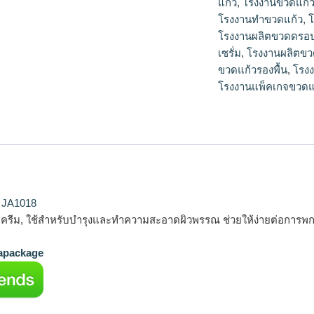
แก้ว
,
โรงงานขวดแก้
โรงงานทำขวดแก้ว
,
โ
โรงงานผลิตขวดดรอป
เซรั่ม
,
โรงงานผลิตขว
ขวดแก้วรองพื้น
,
โรง
โรงงานแพ็คเกจขวดแ
ม JA1018
รรจุครีม, ใช้สำหรับบำรุงและทำความสะอาดผิวพรรณ ช่วยให้ง่ายต่อการ
package