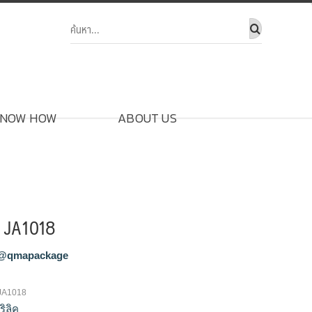
NOW HOW
ABOUT US
ค JA1018
@qmapackage
คJA1018
ิลิค