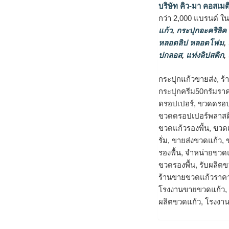
บริษัท คิว-มา คอสเมต
กว่า 2,000 แบรนด์ ใ
แก้ว
,
กระปุกอะคริลิค
หลอดลิป หลอดโฟม
,
ปกลอส
,
แท่งลิปสติก
,
กระปุกแก้วขายส่ง, ร
กระปุกครีม50กรัมราค
ดรอปเปอร์, ขวดดรอป
ขวดดรอปเปอร์พลาสติก
ขวดแก้วรองพื้น, ขว
รั่ม, ขายส่งขวดแก้ว
รองพื้น, จําหน่ายขวด
ขวดรองพื้น, รับผลิต
ร้านขายขวดแก้วราคาส
โรงงานขายขวดแก้ว, 
ผลิตขวดแก้ว, โรงงาน