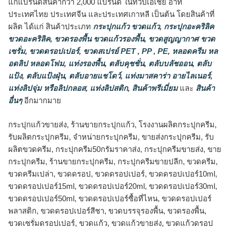
แก่แบรนด์สินค้ากว่า 2,000 แบรนด์ ในทวีปเอเชีย อาทิ
ประเทศไทย ประเทศจีน และประเทศเกาหลี เป็นต้น โดยสินค้าที่
ผลิต ได้แก่ สินค้าประเภท
กระปุกแก้ว ขวดแก้ว
,
กระปุกอะคริลิค
ขวดอะคริลิค
,
ขวดรองพื้น ขวดแก้วรองพื้น
,
ขวดสูญญากาศ ขวด
เซรั่ม
,
ขวดดรอปเปอร์
,
ขวดสเปรย์ PET , PP , PE
,
หลอดครีม หล
อดลิป หลอดโฟม
,
แท่งรองพื้น
,
ตลับคุชชั่น
,
ตลับบลัชออน
,
ตลับ
แป้ง
,
ตลับแป้งฝุ่น
,
ตลับอายแชโดว์
,
แท่งมาสคาร่า อายไลเนอร์
,
แท่งลิปจุ่ม หรือลิปกลอส
,
แท่งลิปสติก
,
สินค้าพรีเมี่ยม
และ
สินค้า
อื่นๆ
อีกมากมาย
กระปุกแก้วขายส่ง, ร้านขายกระปุกแก้ว, โรงงานผลิตกระปุกครีม,
รับผลิตกระปุกครีม, จำหน่ายกระปุกครีม, ขายส่งกระปุกครีม, รับ
ผลิตขวดครีม, กระปุกครีม50กรัมราคาส่ง, กระปุกครีมขายส่ง, ขาย
กระปุกครีม, ร้านขายกระปุกครีม, กระปุกครีมขายปลีก, ขวดครีม,
ขวดครีมเปล่า, ขวดดรอป, ขวดดรอปเปอร์, ขวดดรอปเปอร์10ml,
ขวดดรอปเปอร์15ml, ขวดดรอปเปอร์20ml, ขวดดรอปเปอร์30ml,
ขวดดรอปเปอร์50ml, ขวดดรอปเปอร์ซื้อที่ไหน, ขวดดรอปเปอร์
พลาสติก, ขวดดรอปเปอร์สีชา, ขวดบรรจุรองพื้น, ขวดรองพื้น,
ขวดเซรั่มดรอปเปอร์, ขวดแก้ว, ขวดแก้วขายส่ง, ขวดแก้วดรอป