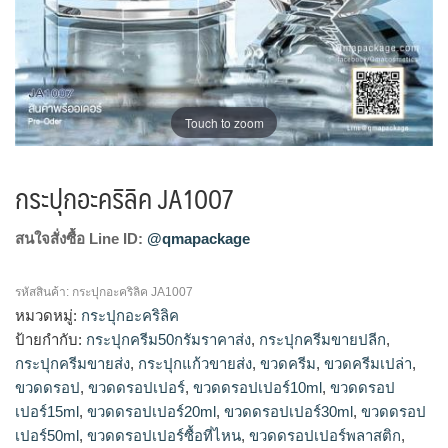
Touch to zoom
กระปุกอะคริลิค JA1007
สนใจสั่งซื้อ Line ID:
@qmapackage
รหัสสินค้า:
กระปุกอะคริลิค JA1007
หมวดหมู่:
กระปุกอะคริลิค
ป้ายกำกับ:
กระปุกครีม50กรัมราคาส่ง
,
กระปุกครีมขายปลีก
,
กระปุกครีมขายส่ง
,
กระปุกแก้วขายส่ง
,
ขวดครีม
,
ขวดครีมเปล่า
,
ขวดดรอป
,
ขวดดรอปเปอร์
,
ขวดดรอปเปอร์10ml
,
ขวดดรอป
เปอร์15ml
,
ขวดดรอปเปอร์20ml
,
ขวดดรอปเปอร์30ml
,
ขวดดรอป
เปอร์50ml
,
ขวดดรอปเปอร์ซื้อที่ไหน
,
ขวดดรอปเปอร์พลาสติก
,