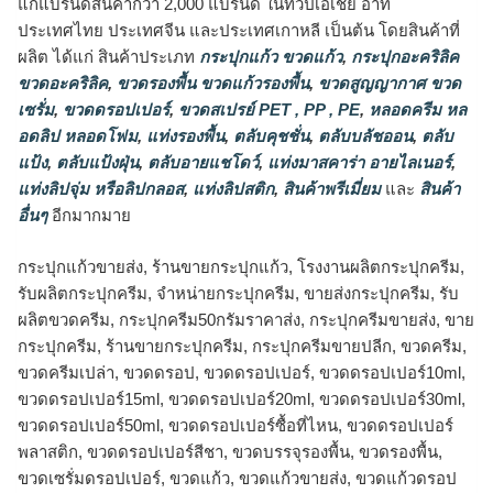
แก่แบรนด์สินค้ากว่า 2,000 แบรนด์ ในทวีปเอเชีย อาทิ
ประเทศไทย ประเทศจีน และประเทศเกาหลี เป็นต้น โดยสินค้าที่
ผลิต ได้แก่ สินค้าประเภท
กระปุกแก้ว ขวดแก้ว
,
กระปุกอะคริลิค
ขวดอะคริลิค
,
ขวดรองพื้น ขวดแก้วรองพื้น
,
ขวดสูญญากาศ ขวด
เซรั่ม
,
ขวดดรอปเปอร์
,
ขวดสเปรย์ PET , PP , PE
,
หลอดครีม หล
อดลิป หลอดโฟม
,
แท่งรองพื้น
,
ตลับคุชชั่น
,
ตลับบลัชออน
,
ตลับ
แป้ง
,
ตลับแป้งฝุ่น
,
ตลับอายแชโดว์
,
แท่งมาสคาร่า อายไลเนอร์
,
แท่งลิปจุ่ม หรือลิปกลอส
,
แท่งลิปสติก
,
สินค้าพรีเมี่ยม
และ
สินค้า
อื่นๆ
อีกมากมาย
กระปุกแก้วขายส่ง, ร้านขายกระปุกแก้ว, โรงงานผลิตกระปุกครีม,
รับผลิตกระปุกครีม, จำหน่ายกระปุกครีม, ขายส่งกระปุกครีม, รับ
ผลิตขวดครีม, กระปุกครีม50กรัมราคาส่ง, กระปุกครีมขายส่ง, ขาย
กระปุกครีม, ร้านขายกระปุกครีม, กระปุกครีมขายปลีก, ขวดครีม,
ขวดครีมเปล่า, ขวดดรอป, ขวดดรอปเปอร์, ขวดดรอปเปอร์10ml,
ขวดดรอปเปอร์15ml, ขวดดรอปเปอร์20ml, ขวดดรอปเปอร์30ml,
ขวดดรอปเปอร์50ml, ขวดดรอปเปอร์ซื้อที่ไหน, ขวดดรอปเปอร์
พลาสติก, ขวดดรอปเปอร์สีชา, ขวดบรรจุรองพื้น, ขวดรองพื้น,
ขวดเซรั่มดรอปเปอร์, ขวดแก้ว, ขวดแก้วขายส่ง, ขวดแก้วดรอป