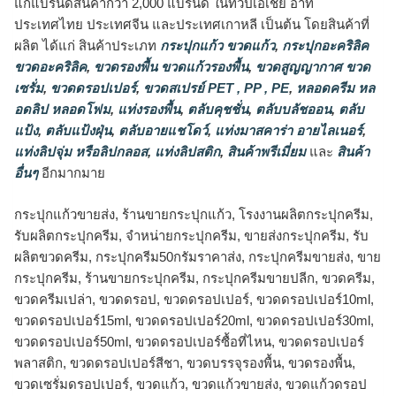
แก่แบรนด์สินค้ากว่า 2,000 แบรนด์ ในทวีปเอเชีย อาทิ
ประเทศไทย ประเทศจีน และประเทศเกาหลี เป็นต้น โดยสินค้าที่
ผลิต ได้แก่ สินค้าประเภท
กระปุกแก้ว ขวดแก้ว
,
กระปุกอะคริลิค
ขวดอะคริลิค
,
ขวดรองพื้น ขวดแก้วรองพื้น
,
ขวดสูญญากาศ ขวด
เซรั่ม
,
ขวดดรอปเปอร์
,
ขวดสเปรย์ PET , PP , PE
,
หลอดครีม หล
อดลิป หลอดโฟม
,
แท่งรองพื้น
,
ตลับคุชชั่น
,
ตลับบลัชออน
,
ตลับ
แป้ง
,
ตลับแป้งฝุ่น
,
ตลับอายแชโดว์
,
แท่งมาสคาร่า อายไลเนอร์
,
แท่งลิปจุ่ม หรือลิปกลอส
,
แท่งลิปสติก
,
สินค้าพรีเมี่ยม
และ
สินค้า
อื่นๆ
อีกมากมาย
กระปุกแก้วขายส่ง, ร้านขายกระปุกแก้ว, โรงงานผลิตกระปุกครีม,
รับผลิตกระปุกครีม, จำหน่ายกระปุกครีม, ขายส่งกระปุกครีม, รับ
ผลิตขวดครีม, กระปุกครีม50กรัมราคาส่ง, กระปุกครีมขายส่ง, ขาย
กระปุกครีม, ร้านขายกระปุกครีม, กระปุกครีมขายปลีก, ขวดครีม,
ขวดครีมเปล่า, ขวดดรอป, ขวดดรอปเปอร์, ขวดดรอปเปอร์10ml,
ขวดดรอปเปอร์15ml, ขวดดรอปเปอร์20ml, ขวดดรอปเปอร์30ml,
ขวดดรอปเปอร์50ml, ขวดดรอปเปอร์ซื้อที่ไหน, ขวดดรอปเปอร์
พลาสติก, ขวดดรอปเปอร์สีชา, ขวดบรรจุรองพื้น, ขวดรองพื้น,
ขวดเซรั่มดรอปเปอร์, ขวดแก้ว, ขวดแก้วขายส่ง, ขวดแก้วดรอป