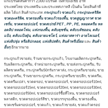
แก่แบรนด์สินค้ากว่า 2,000 แบรนด์ ในทวีปเอเชีย อาทิ
ประเทศไทย ประเทศจีน และประเทศเกาหลี เป็นต้น โดยสินค้าที่
ผลิต ได้แก่ สินค้าประเภท
กระปุกแก้ว ขวดแก้ว
,
กระปุกอะคริลิค
ขวดอะคริลิค
,
ขวดรองพื้น ขวดแก้วรองพื้น
,
ขวดสูญญากาศ ขวด
เซรั่ม
,
ขวดดรอปเปอร์
,
ขวดสเปรย์ PET , PP , PE
,
หลอดครีม หล
อดลิป หลอดโฟม
,
แท่งรองพื้น
,
ตลับคุชชั่น
,
ตลับบลัชออน
,
ตลับ
แป้ง
,
ตลับแป้งฝุ่น
,
ตลับอายแชโดว์
,
แท่งมาสคาร่า อายไลเนอร์
,
แท่งลิปจุ่ม หรือลิปกลอส
,
แท่งลิปสติก
,
สินค้าพรีเมี่ยม
และ
สินค้า
อื่นๆ
อีกมากมาย
กระปุกแก้วขายส่ง, ร้านขายกระปุกแก้ว, โรงงานผลิตกระปุกครีม,
รับผลิตกระปุกครีม, จำหน่ายกระปุกครีม, ขายส่งกระปุกครีม, รับ
ผลิตขวดครีม, กระปุกครีม50กรัมราคาส่ง, กระปุกครีมขายส่ง, ขาย
กระปุกครีม, ร้านขายกระปุกครีม, กระปุกครีมขายปลีก, ขวดครีม,
ขวดครีมเปล่า, ขวดดรอป, ขวดดรอปเปอร์, ขวดดรอปเปอร์10ml,
ขวดดรอปเปอร์15ml, ขวดดรอปเปอร์20ml, ขวดดรอปเปอร์30ml,
ขวดดรอปเปอร์50ml, ขวดดรอปเปอร์ซื้อที่ไหน, ขวดดรอปเปอร์
พลาสติก, ขวดดรอปเปอร์สีชา, ขวดบรรจุรองพื้น, ขวดรองพื้น,
ขวดเซรั่มดรอปเปอร์, ขวดแก้ว, ขวดแก้วขายส่ง, ขวดแก้วดรอป