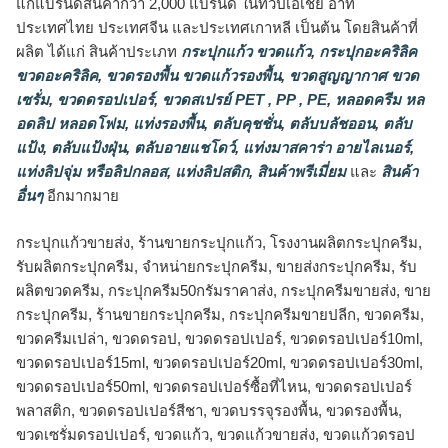
แก่แบรนด์สินค้ากว่า 2,000 แบรนด์ ในทวีปเอเชีย อาทิ
ประเทศไทย ประเทศจีน และประเทศเกาหลี เป็นต้น โดยสินค้าที่
ผลิต ได้แก่ สินค้าประเภท
กระปุกแก้ว ขวดแก้ว
,
กระปุกอะคริลิค
ขวดอะคริลิค
,
ขวดรองพื้น ขวดแก้วรองพื้น
,
ขวดสูญญากาศ ขวด
เซรั่ม
,
ขวดดรอปเปอร์
,
ขวดสเปรย์ PET , PP , PE
,
หลอดครีม หล
อดลิป หลอดโฟม
,
แท่งรองพื้น
,
ตลับคุชชั่น
,
ตลับบลัชออน
,
ตลับ
แป้ง
,
ตลับแป้งฝุ่น
,
ตลับอายแชโดว์
,
แท่งมาสคาร่า อายไลเนอร์
,
แท่งลิปจุ่ม หรือลิปกลอส
,
แท่งลิปสติก
,
สินค้าพรีเมี่ยม
และ
สินค้า
อื่นๆ
อีกมากมาย
กระปุกแก้วขายส่ง, ร้านขายกระปุกแก้ว, โรงงานผลิตกระปุกครีม,
รับผลิตกระปุกครีม, จำหน่ายกระปุกครีม, ขายส่งกระปุกครีม, รับ
ผลิตขวดครีม, กระปุกครีม50กรัมราคาส่ง, กระปุกครีมขายส่ง, ขาย
กระปุกครีม, ร้านขายกระปุกครีม, กระปุกครีมขายปลีก, ขวดครีม,
ขวดครีมเปล่า, ขวดดรอป, ขวดดรอปเปอร์, ขวดดรอปเปอร์10ml,
ขวดดรอปเปอร์15ml, ขวดดรอปเปอร์20ml, ขวดดรอปเปอร์30ml,
ขวดดรอปเปอร์50ml, ขวดดรอปเปอร์ซื้อที่ไหน, ขวดดรอปเปอร์
พลาสติก, ขวดดรอปเปอร์สีชา, ขวดบรรจุรองพื้น, ขวดรองพื้น,
ขวดเซรั่มดรอปเปอร์, ขวดแก้ว, ขวดแก้วขายส่ง, ขวดแก้วดรอป