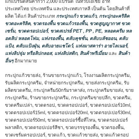
แก่แบรนด์สินค้ากว่า 2,000 แบรนด์ ในทวีปเอเชีย อาทิ
ประเทศไทย ประเทศจีน และประเทศเกาหลี เป็นต้น โดยสินค้าที่
ผลิต ได้แก่ สินค้าประเภท
กระปุกแก้ว ขวดแก้ว
,
กระปุกอะคริลิค
ขวดอะคริลิค
,
ขวดรองพื้น ขวดแก้วรองพื้น
,
ขวดสูญญากาศ ขวด
เซรั่ม
,
ขวดดรอปเปอร์
,
ขวดสเปรย์ PET , PP , PE
,
หลอดครีม หล
อดลิป หลอดโฟม
,
แท่งรองพื้น
,
ตลับคุชชั่น
,
ตลับบลัชออน
,
ตลับ
แป้ง
,
ตลับแป้งฝุ่น
,
ตลับอายแชโดว์
,
แท่งมาสคาร่า อายไลเนอร์
,
แท่งลิปจุ่ม หรือลิปกลอส
,
แท่งลิปสติก
,
สินค้าพรีเมี่ยม
และ
สินค้า
อื่นๆ
อีกมากมาย
กระปุกแก้วขายส่ง, ร้านขายกระปุกแก้ว, โรงงานผลิตกระปุกครีม,
รับผลิตกระปุกครีม, จำหน่ายกระปุกครีม, ขายส่งกระปุกครีม, รับ
ผลิตขวดครีม, กระปุกครีม50กรัมราคาส่ง, กระปุกครีมขายส่ง, ขาย
กระปุกครีม, ร้านขายกระปุกครีม, กระปุกครีมขายปลีก, ขวดครีม,
ขวดครีมเปล่า, ขวดดรอป, ขวดดรอปเปอร์, ขวดดรอปเปอร์10ml,
ขวดดรอปเปอร์15ml, ขวดดรอปเปอร์20ml, ขวดดรอปเปอร์30ml,
ขวดดรอปเปอร์50ml, ขวดดรอปเปอร์ซื้อที่ไหน, ขวดดรอปเปอร์
พลาสติก, ขวดดรอปเปอร์สีชา, ขวดบรรจุรองพื้น, ขวดรองพื้น,
ขวดเซรั่มดรอปเปอร์, ขวดแก้ว, ขวดแก้วขายส่ง, ขวดแก้วดรอป