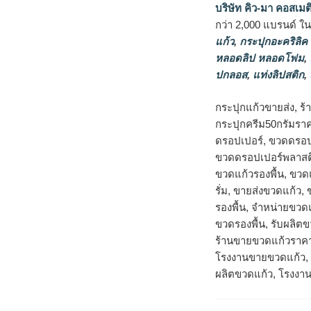
บริษัท คิว-มา คอสเมต
กว่า 2,000 แบรนด์ ใ
แก้ว
,
กระปุกอะคริลิค
หลอดลิป หลอดโฟม
,
ปกลอส
,
แท่งลิปสติก
,
กระปุกแก้วขายส่ง, ร
กระปุกครีม50กรัมราค
ดรอปเปอร์, ขวดดรอป
ขวดดรอปเปอร์พลาสติก
ขวดแก้วรองพื้น, ขว
รั่ม, ขายส่งขวดแก้ว
รองพื้น, จําหน่ายขวด
ขวดรองพื้น, รับผลิต
ร้านขายขวดแก้วราคาส
โรงงานขายขวดแก้ว, 
ผลิตขวดแก้ว, โรงงาน