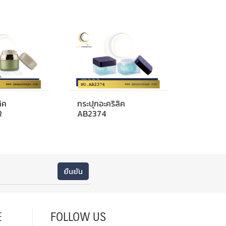
ิค
กระปุกอะคริลิค
R
AB2374
E
FOLLOW US