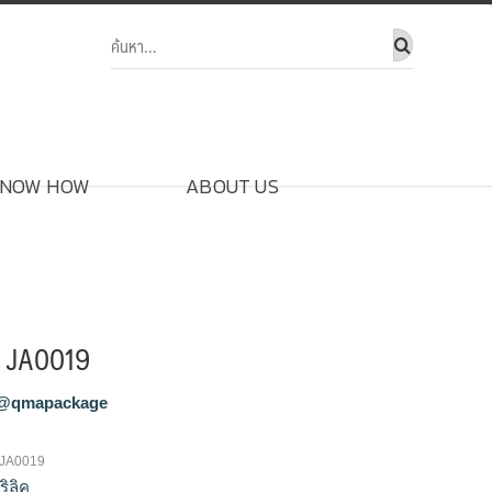
NOW HOW
ABOUT US
ค JA0019
@qmapackage
ค JA0019
ิลิค