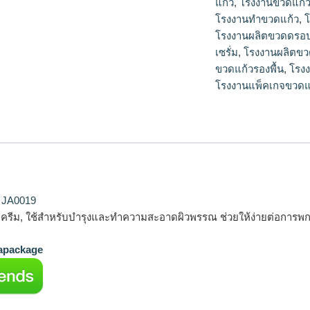
แก้ว
,
โรงงานขวดแก้
โรงงานทำขวดแก้ว
,
โ
โรงงานผลิตขวดดรอป
เซรั่ม
,
โรงงานผลิตขว
ขวดแก้วรองพื้น
,
โรง
โรงงานแพ็คเกจขวดแ
ม JA0019
รรจุครีม, ใช้สำหรับบำรุงและทำความสะอาดผิวพรรณ ช่วยให้ง่ายต่อการ
package