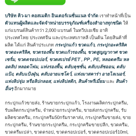
บริษัท คิว-มา คอสเมติก อินเตอร์เนชั่นแนล จำกัด
เราทำหน้าที่เป็น
ตัวแทนผู้ผลิตและจัดจำหน่ายบรรจุภัณฑ์เครื่องสำอางทุกชนิด
ให้
แก่แบรนด์สินค้ากว่า 2,000 แบรนด์ ในทวีปเอเชีย อาทิ
ประเทศไทย ประเทศจีน และประเทศเกาหลี เป็นต้น โดยสินค้าที่
ผลิต ได้แก่ สินค้าประเภท
กระปุกแก้ว ขวดแก้ว
,
กระปุกอะคริลิค
ขวดอะคริลิค
,
ขวดรองพื้น ขวดแก้วรองพื้น
,
ขวดสูญญากาศ ขวด
เซรั่ม
,
ขวดดรอปเปอร์
,
ขวดสเปรย์ PET , PP , PE
,
หลอดครีม หล
อดลิป หลอดโฟม
,
แท่งรองพื้น
,
ตลับคุชชั่น
,
ตลับบลัชออน
,
ตลับ
แป้ง
,
ตลับแป้งฝุ่น
,
ตลับอายแชโดว์
,
แท่งมาสคาร่า อายไลเนอร์
,
แท่งลิปจุ่ม หรือลิปกลอส
,
แท่งลิปสติก
,
สินค้าพรีเมี่ยม
และ
สินค้า
อื่นๆ
อีกมากมาย
กระปุกแก้วขายส่ง, ร้านขายกระปุกแก้ว, โรงงานผลิตกระปุกครีม,
รับผลิตกระปุกครีม, จำหน่ายกระปุกครีม, ขายส่งกระปุกครีม, รับ
ผลิตขวดครีม, กระปุกครีม50กรัมราคาส่ง, กระปุกครีมขายส่ง, ขาย
กระปุกครีม, ร้านขายกระปุกครีม, กระปุกครีมขายปลีก, ขวดครีม,
ขวดครีมเปล่า, ขวดดรอป, ขวดดรอปเปอร์, ขวดดรอปเปอร์10ml,