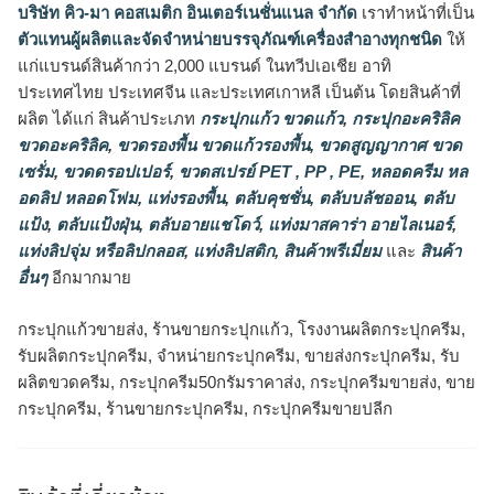
บริษัท คิว-มา คอสเมติก อินเตอร์เนชั่นแนล จำกัด
เราทำหน้าที่เป็น
ตัวแทนผู้ผลิตและจัดจำหน่ายบรรจุภัณฑ์เครื่องสำอางทุกชนิด
ให้
แก่แบรนด์สินค้ากว่า 2,000 แบรนด์ ในทวีปเอเชีย อาทิ
ประเทศไทย ประเทศจีน และประเทศเกาหลี เป็นต้น โดยสินค้าที่
ผลิต ได้แก่ สินค้าประเภท
กระปุกแก้ว ขวดแก้ว
,
กระปุกอะคริลิค
ขวดอะคริลิค
,
ขวดรองพื้น ขวดแก้วรองพื้น
,
ขวดสูญญากาศ ขวด
เซรั่ม
,
ขวดดรอปเปอร์
,
ขวดสเปรย์ PET , PP , PE
,
หลอดครีม หล
อดลิป หลอดโฟม
,
แท่งรองพื้น
,
ตลับคุชชั่น
,
ตลับบลัชออน
,
ตลับ
แป้ง
,
ตลับแป้งฝุ่น
,
ตลับอายแชโดว์
,
แท่งมาสคาร่า อายไลเนอร์
,
แท่งลิปจุ่ม หรือลิปกลอส
,
แท่งลิปสติก
,
สินค้าพรีเมี่ยม
และ
สินค้า
อื่นๆ
อีกมากมาย
กระปุกแก้วขายส่ง, ร้านขายกระปุกแก้ว, โรงงานผลิตกระปุกครีม,
รับผลิตกระปุกครีม, จำหน่ายกระปุกครีม, ขายส่งกระปุกครีม, รับ
ผลิตขวดครีม, กระปุกครีม50กรัมราคาส่ง, กระปุกครีมขายส่ง, ขาย
กระปุกครีม, ร้านขายกระปุกครีม, กระปุกครีมขายปลีก