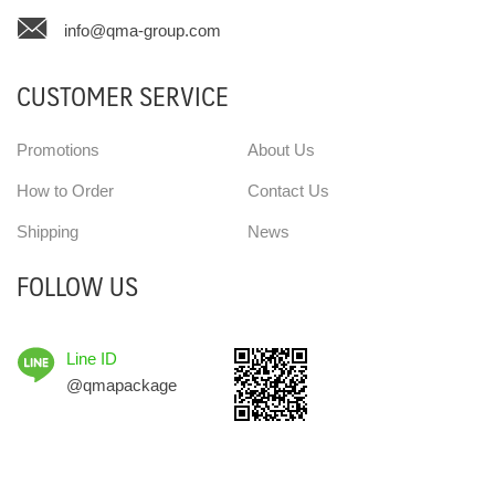
info@qma-group.com
CUSTOMER SERVICE
Promotions
About Us
How to Order
Contact Us
Shipping
News
FOLLOW US
Line ID
@qmapackage