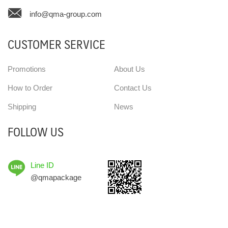
info@qma-group.com
CUSTOMER SERVICE
Promotions
About Us
How to Order
Contact Us
Shipping
News
FOLLOW US
Line ID
@qmapackage