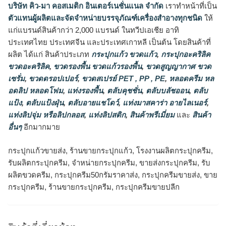
บริษัท คิว-มา คอสเมติก อินเตอร์เนชั่นแนล จำกัด
เราทำหน้าที่เป็น
ตัวแทนผู้ผลิตและจัดจำหน่ายบรรจุภัณฑ์เครื่องสำอางทุกชนิด
ให้
แก่แบรนด์สินค้ากว่า 2,000 แบรนด์ ในทวีปเอเชีย อาทิ
ประเทศไทย ประเทศจีน และประเทศเกาหลี เป็นต้น โดยสินค้าที่
ผลิต ได้แก่ สินค้าประเภท
กระปุกแก้ว ขวดแก้ว
,
กระปุกอะคริลิค
ขวดอะคริลิค
,
ขวดรองพื้น ขวดแก้วรองพื้น
,
ขวดสูญญากาศ ขวด
เซรั่ม
,
ขวดดรอปเปอร์
,
ขวดสเปรย์ PET , PP , PE
,
หลอดครีม หล
อดลิป หลอดโฟม
,
แท่งรองพื้น
,
ตลับคุชชั่น
,
ตลับบลัชออน
,
ตลับ
แป้ง
,
ตลับแป้งฝุ่น
,
ตลับอายแชโดว์
,
แท่งมาสคาร่า อายไลเนอร์
,
แท่งลิปจุ่ม หรือลิปกลอส
,
แท่งลิปสติก
,
สินค้าพรีเมี่ยม
และ
สินค้า
อื่นๆ
อีกมากมาย
กระปุกแก้วขายส่ง, ร้านขายกระปุกแก้ว, โรงงานผลิตกระปุกครีม,
รับผลิตกระปุกครีม, จำหน่ายกระปุกครีม, ขายส่งกระปุกครีม, รับ
ผลิตขวดครีม, กระปุกครีม50กรัมราคาส่ง, กระปุกครีมขายส่ง, ขาย
กระปุกครีม, ร้านขายกระปุกครีม, กระปุกครีมขายปลีก