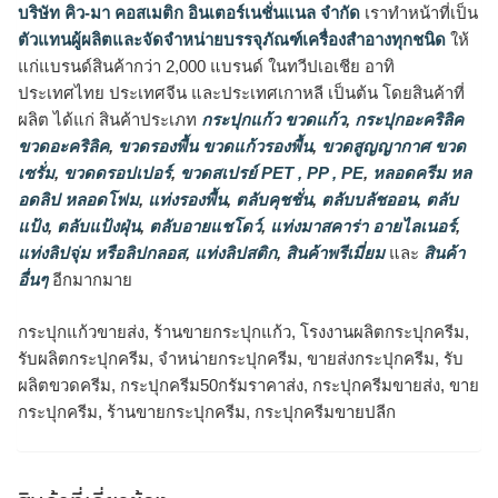
บริษัท คิว-มา คอสเมติก อินเตอร์เนชั่นแนล จำกัด
เราทำหน้าที่เป็น
ตัวแทนผู้ผลิตและจัดจำหน่ายบรรจุภัณฑ์เครื่องสำอางทุกชนิด
ให้
แก่แบรนด์สินค้ากว่า 2,000 แบรนด์ ในทวีปเอเชีย อาทิ
ประเทศไทย ประเทศจีน และประเทศเกาหลี เป็นต้น โดยสินค้าที่
ผลิต ได้แก่ สินค้าประเภท
กระปุกแก้ว ขวดแก้ว
,
กระปุกอะคริลิค
ขวดอะคริลิค
,
ขวดรองพื้น ขวดแก้วรองพื้น
,
ขวดสูญญากาศ ขวด
เซรั่ม
,
ขวดดรอปเปอร์
,
ขวดสเปรย์ PET , PP , PE
,
หลอดครีม หล
อดลิป หลอดโฟม
,
แท่งรองพื้น
,
ตลับคุชชั่น
,
ตลับบลัชออน
,
ตลับ
แป้ง
,
ตลับแป้งฝุ่น
,
ตลับอายแชโดว์
,
แท่งมาสคาร่า อายไลเนอร์
,
แท่งลิปจุ่ม หรือลิปกลอส
,
แท่งลิปสติก
,
สินค้าพรีเมี่ยม
และ
สินค้า
อื่นๆ
อีกมากมาย
กระปุกแก้วขายส่ง, ร้านขายกระปุกแก้ว, โรงงานผลิตกระปุกครีม,
รับผลิตกระปุกครีม, จำหน่ายกระปุกครีม, ขายส่งกระปุกครีม, รับ
ผลิตขวดครีม, กระปุกครีม50กรัมราคาส่ง, กระปุกครีมขายส่ง, ขาย
กระปุกครีม, ร้านขายกระปุกครีม, กระปุกครีมขายปลีก