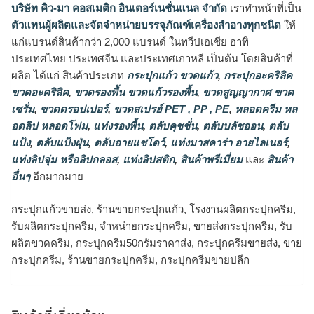
บริษัท คิว-มา คอสเมติก อินเตอร์เนชั่นแนล จำกัด
เราทำหน้าที่เป็น
ตัวแทนผู้ผลิตและจัดจำหน่ายบรรจุภัณฑ์เครื่องสำอางทุกชนิด
ให้
แก่แบรนด์สินค้ากว่า 2,000 แบรนด์ ในทวีปเอเชีย อาทิ
ประเทศไทย ประเทศจีน และประเทศเกาหลี เป็นต้น โดยสินค้าที่
ผลิต ได้แก่ สินค้าประเภท
กระปุกแก้ว ขวดแก้ว
,
กระปุกอะคริลิค
ขวดอะคริลิค
,
ขวดรองพื้น ขวดแก้วรองพื้น
,
ขวดสูญญากาศ ขวด
เซรั่ม
,
ขวดดรอปเปอร์
,
ขวดสเปรย์ PET , PP , PE
,
หลอดครีม หล
อดลิป หลอดโฟม
,
แท่งรองพื้น
,
ตลับคุชชั่น
,
ตลับบลัชออน
,
ตลับ
แป้ง
,
ตลับแป้งฝุ่น
,
ตลับอายแชโดว์
,
แท่งมาสคาร่า อายไลเนอร์
,
แท่งลิปจุ่ม หรือลิปกลอส
,
แท่งลิปสติก
,
สินค้าพรีเมี่ยม
และ
สินค้า
อื่นๆ
อีกมากมาย
กระปุกแก้วขายส่ง, ร้านขายกระปุกแก้ว, โรงงานผลิตกระปุกครีม,
รับผลิตกระปุกครีม, จำหน่ายกระปุกครีม, ขายส่งกระปุกครีม, รับ
ผลิตขวดครีม, กระปุกครีม50กรัมราคาส่ง, กระปุกครีมขายส่ง, ขาย
กระปุกครีม, ร้านขายกระปุกครีม, กระปุกครีมขายปลีก