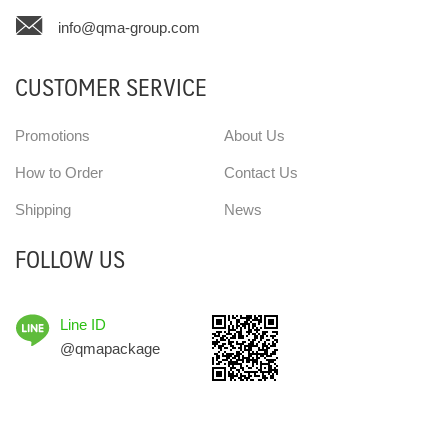
info@qma-group.com
CUSTOMER SERVICE
Promotions
About Us
How to Order
Contact Us
Shipping
News
FOLLOW US
Line ID
@qmapackage