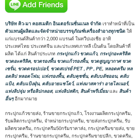
บริษัท คิว-มา คอสเมติก อินเตอร์เนชั่นแนล จำกัด
เราทำหน้าที่เป็น
ตัวแทนผู้ผลิตและจัดจำหน่ายบรรจุภัณฑ์เครื่องสำอางทุกชนิด
ให้
แก่แบรนด์สินค้ากว่า 2,000 แบรนด์ ในทวีปเอเชีย อาทิ
ประเทศไทย ประเทศจีน และประเทศเกาหลี เป็นต้น โดยสินค้าที่
ผลิต ได้แก่ สินค้าประเภท
กระปุกแก้ว ขวดแก้ว
,
กระปุกอะคริลิค
ขวดอะคริลิค
,
ขวดรองพื้น ขวดแก้วรองพื้น
,
ขวดสูญญากาศ ขวด
เซรั่ม
,
ขวดดรอปเปอร์
,
ขวดสเปรย์ PET , PP , PE
,
หลอดครีม หล
อดลิป หลอดโฟม
,
แท่งรองพื้น
,
ตลับคุชชั่น
,
ตลับบลัชออน
,
ตลับ
แป้ง
,
ตลับแป้งฝุ่น
,
ตลับอายแชโดว์
,
แท่งมาสคาร่า อายไลเนอร์
,
แท่งลิปจุ่ม หรือลิปกลอส
,
แท่งลิปสติก
,
สินค้าพรีเมี่ยม
และ
สินค้า
อื่นๆ
อีกมากมาย
กระปุกแก้วขายส่ง, ร้านขายกระปุกแก้ว, โรงงานผลิตกระปุกครีม,
รับผลิตกระปุกครีม, จำหน่ายกระปุกครีม, ขายส่งกระปุกครีม, รับ
ผลิตขวดครีม, กระปุกครีม50กรัมราคาส่ง, กระปุกครีมขายส่ง, ขาย
กระปุกครีม, ร้านขายกระปุกครีม, กระปุกครีมขายปลีก, ขวดครีม,