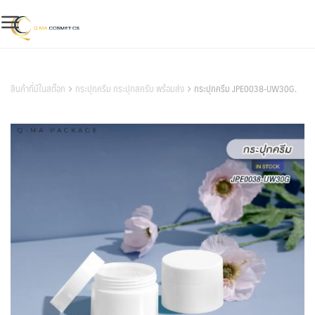
Skip
to
content
สินค้าของเรา
สินค้าที่มีในสต๊อก
กระปุกครีม กระปุกสครับ พร้อมส่ง
กระปุกครีม JPE0038-UW30G.