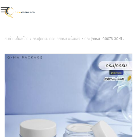
Skip
to
content
สินค้าของเรา
สินค้าที่มีในสต๊อก
กระปุกครีม กระปุกสครับ พร้อมส่ง
กระปุกครีม JG0076-30ML.