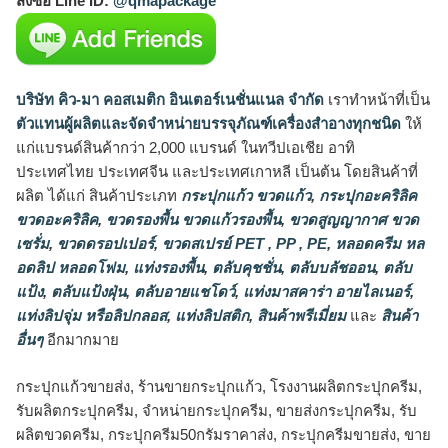
สั่งซื้อ Line ID:
@qmapackage
บริษัท คิว-มา คอสเมติก อินเตอร์เนชั่นแนล จำกัด
เราทำหน้าที่เป็น
ตัวแทนผู้ผลิตและจัดจำหน่ายบรรจุภัณฑ์เครื่องสำอางทุกชนิด
ให้
แก่แบรนด์สินค้ากว่า 2,000 แบรนด์ ในทวีปเอเชีย อาทิ
ประเทศไทย ประเทศจีน และประเทศเกาหลี เป็นต้น โดยสินค้าที่
ผลิต ได้แก่ สินค้าประเภท
กระปุกแก้ว ขวดแก้ว
,
กระปุกอะคริลิค
ขวดอะคริลิค
,
ขวดรองพื้น ขวดแก้วรองพื้น
,
ขวดสูญญากาศ ขวด
เซรั่ม
,
ขวดดรอปเปอร์
,
ขวดสเปรย์ PET , PP , PE
,
หลอดครีม หล
อดลิป หลอดโฟม
,
แท่งรองพื้น
,
ตลับคุชชั่น
,
ตลับบลัชออน
,
ตลับ
แป้ง
,
ตลับแป้งฝุ่น
,
ตลับอายแชโดว์
,
แท่งมาสคาร่า อายไลเนอร์
,
แท่งลิปจุ่ม หรือลิปกลอส
,
แท่งลิปสติก
,
สินค้าพรีเมี่ยม
และ
สินค้า
อื่นๆ
อีกมากมาย
กระปุกแก้วขายส่ง, ร้านขายกระปุกแก้ว, โรงงานผลิตกระปุกครีม,
รับผลิตกระปุกครีม, จำหน่ายกระปุกครีม, ขายส่งกระปุกครีม, รับ
ผลิตขวดครีม, กระปุกครีม50กรัมราคาส่ง, กระปุกครีมขายส่ง, ขาย